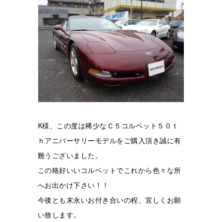
K
様、この度は稀少なＣ５コルベット
５０ｔ
ｈアニバーサリーモデルをご購入頂き
誠に有
難うございました。
この格好いいコルベットでこれから色々な所
！！
へお出かけ下さい
今後とも末永いお付き合いの程、宜しくお願
い致します。