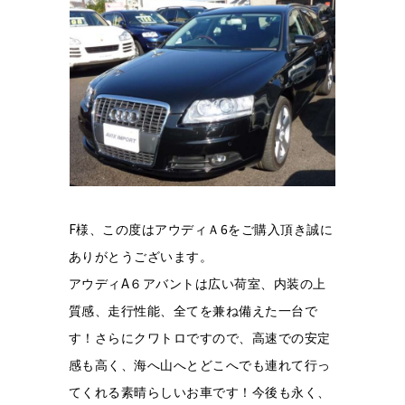
F
6
様、この度はアウディＡ
をご購入頂き誠に
ありがとうございます。
A
アウディ
６アバントは広い荷室、内装の上
質感、走行性能、全てを
兼ね備えた一台で
す！さらにクワトロですので、高速での安定
感も高く、
海へ山へとどこへでも連れて行っ
てくれる素晴らしいお車です！
今後も永く、