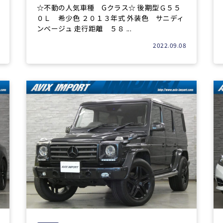
☆不動の人気車種 Gクラス☆ 後期型Ｇ５５
０Ｌ 希少色 ２０１３年式 外装色 サニディ
ンベージュ 走行距離 ５８ ...
2022.09.08