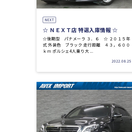
NEXT
☆ ＮＥＸＴ店 特選入庫情報 ☆
☆後期型 パナメーラ ３．６ ☆ ２０１５年
式 外装色 ブラック 走行距離 ４３，６００
ｋｍ ポルシェ4人乗り大 ...
2022.08.25