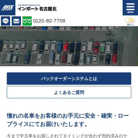
AVIX IMPORT
LINE
お問い合わせ
0120-82-7706
Shop info.
Access
店舗案内
アクセス
Stock list
Customer's Voice
在庫情報
お客様の声
Back Order
Purchase Plan
バックオーダーシステムとは
バックオーダー
購入プラン
よくあるご質問
Insurance Repair
Maintenance
保証修理
メンテナンス
憧れの名車をお客様のお手元に安全・確実・ロー
Body Coating
Trade In
プライスにてお届けいたします。
ボディコーティング
買取無料査定
今まで中古車をお探しされてタイミングが合わず売約済みのケ