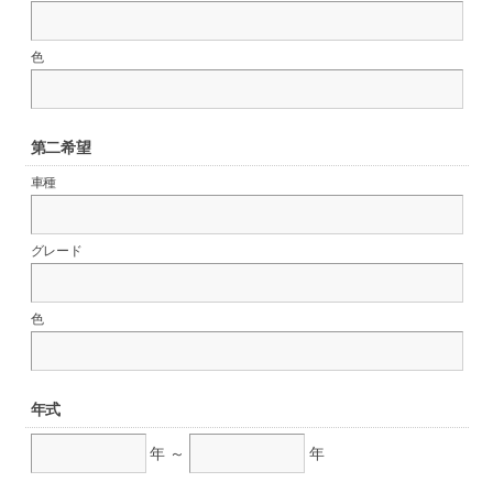
色
第二希望
車種
グレード
色
年式
年 ～
年