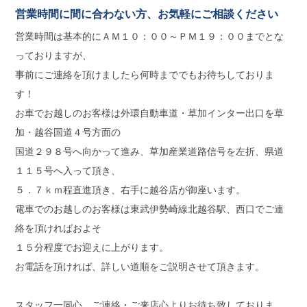
営業時間に間に合わない方、お気軽にご相談ください
営業時間は基本的にＡＭ１０：００～ＰＭ１９：００までとな
っておりますが、
事前にご連絡を頂けましたら何時まででもお待ちしておりま
す！
お車でお越しのお客様は外環自動車道・草加インター出口を草
加・越谷国道４号方面の
国道２９８号へ向かって進み、草加産業道路信号を左折、県道
１１５号へ入って頂き、
５．７ｋｍ程直進頂き、右手に越谷店が御座います。
電車でのお越しのお客様は東武伊勢崎線北越谷駅、西口でご連
絡を頂ければおよそ
１５分程度でお迎えに上がります。
お電話を頂ければ、詳しい道順をご説明させて頂きます。
スタッフ一同心、ご連絡・ご来店心よりお待ち致しておりま