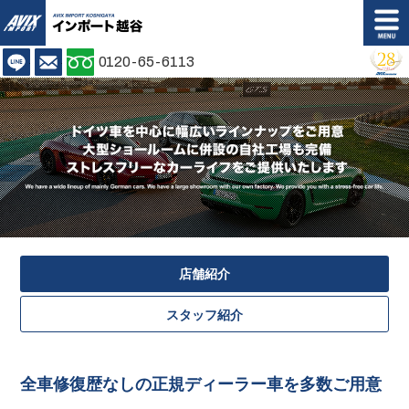
AVIX IMPORT
LINE
お問い合わせ
0120-65-6113
Shop info.
Access
店舗案内
アクセス
Stock list
Customer's Voice
在庫情報
お客様の声
Back Order
Purchase Plan
バックオーダー
購入プラン
店舗紹介
Insurance Repair
Maintenance
保証修理
メンテナンス
スタッフ紹介
Body Coating
Trade In
ボディコーティング
買取無料査定
全車修復歴なしの正規ディーラー車を多数ご用意