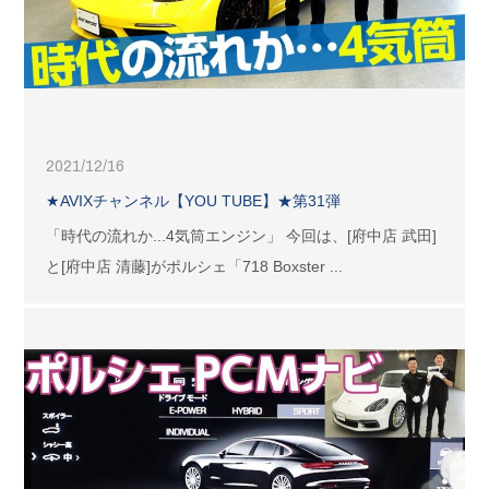
2021/12/16
★AVIXチャンネル【YOU TUBE】★第31弾
「時代の流れか...4気筒エンジン」 今回は、[府中店 武田]
と[府中店 清藤]がポルシェ「718 Boxster ...