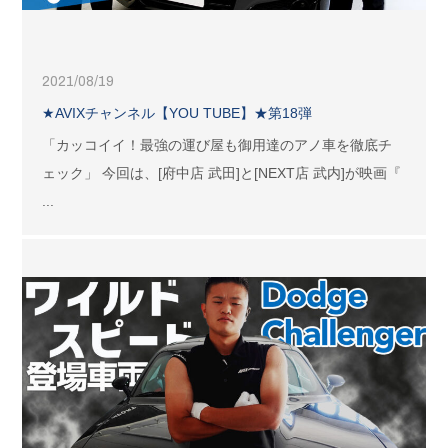
2021/08/19
★AVIXチャンネル【YOU TUBE】★第18弾
「カッコイイ！最強の運び屋も御用達のアノ車を徹底チ
ェック」 今回は、[府中店 武田]と[NEXT店 武内]が映画『
...