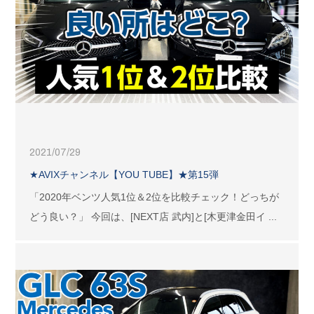
2021/07/29
★AVIXチャンネル【YOU TUBE】★第15弾
「2020年ベンツ人気1位＆2位を比較チェック！どっちが
どう良い？」 今回は、[NEXT店 武内]と[木更津金田イ ...