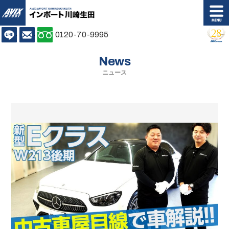
AVIX IMPORT
LINE
お問い合わせ
0120-70-9995
Shop info.
Access
News
店舗案内
アクセス
ニュース
Stock list
Customer's Voice
在庫情報
お客様の声
Back Order
Purchase Plan
バックオーダー
購入プラン
Insurance Repair
Maintenance
保証修理
メンテナンス
Body Coating
Trade In
ボディコーティング
買取無料査定