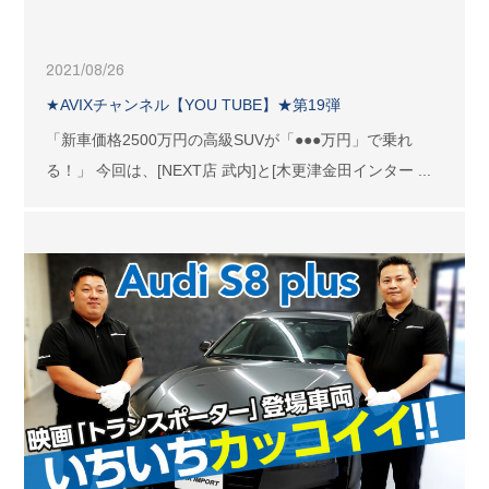
2021/08/26
★AVIXチャンネル【YOU TUBE】★第19弾
「新車価格2500万円の高級SUVが「●●●万円」で乗れ
る！」 今回は、[NEXT店 武内]と[木更津金田インター ...