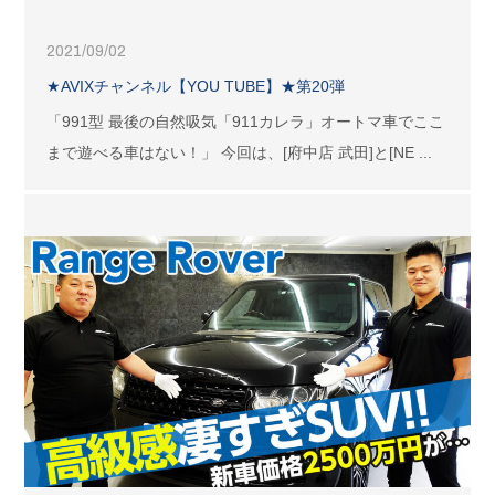
2021/09/02
★AVIXチャンネル【YOU TUBE】★第20弾
「991型 最後の自然吸気「911カレラ」オートマ車でここ
まで遊べる車はない！」 今回は、[府中店 武田]と[NE ...