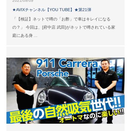
2021/09/09
★AVIXチャンネル【YOU TUBE】★第21弾
「【検証】ネットで噂の「お酢」で車はキレイになる
の？」 今回は、[府中店 武田]がネットで噂されている家
庭にある身 ...