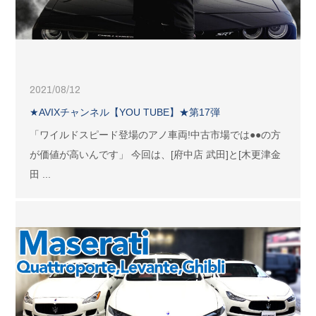
2021/08/12
★AVIXチャンネル【YOU TUBE】★第17弾
「ワイルドスピード登場のアノ車両!中古市場では●●の方
が価値が高いんです」 今回は、[府中店 武田]と[木更津金
田 ...