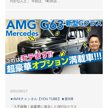
円がなんと」 今回は、<町田店 ...
2021/06/17
★AVIXチャンネル【YOU TUBE】★第9弾
「入手困難！超豪華に進化した現行Gクラス