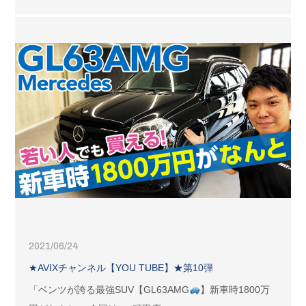
2021/06/24
★AVIXチャンネル【YOU TUBE】★第10弾
「ベンツが誇る最強SUV【GL63AMG
】新車時1800万