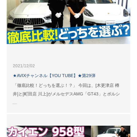
2021/12/02
★AVIXチャンネル【YOU TUBE】★第29弾
「徹底比較！どっちを選ぶ！？」 今回は、[木更津店 樽
井]と[町田店 川上]がメルセデスAMG「GT43」とポルシ
...