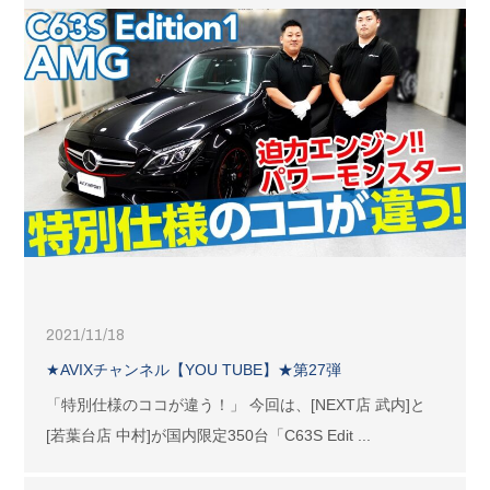
2021/11/18
★AVIXチャンネル【YOU TUBE】★第27弾
「特別仕様のココが違う！」 今回は、[NEXT店 武内]と
[若葉台店 中村]が国内限定350台「C63S Edit ...