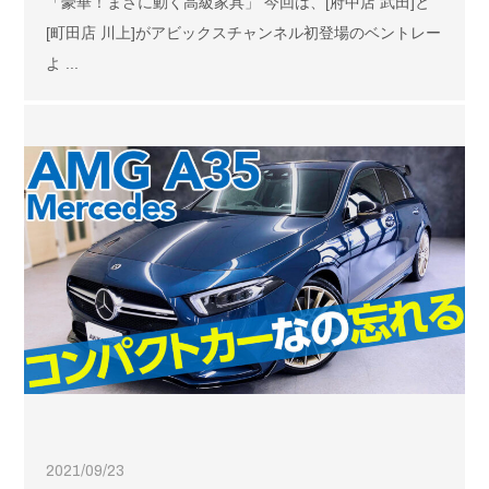
「豪華！まさに動く高級家具」 今回は、[府中店 武田]と
[町田店 川上]がアビックスチャンネル初登場のベントレー
よ ...
2021/09/23