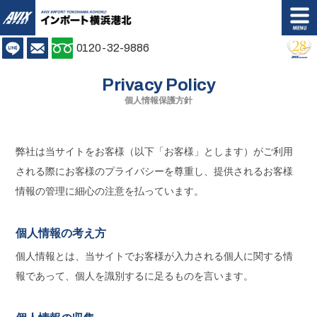
AVIX IMPORT
LINE
お問い合わせ
0120-32-9886
Shop info.
Access
Privacy Policy
店舗案内
アクセス
個人情報保護方針
Stock list
Customer's Voice
在庫情報
お客様の声
弊社は当サイトをお客様（以下「お客様」とします）がご利用
される際にお客様のプライバシーを尊重し、提供されるお客様
Back Order
Purchase Plan
バックオーダー
購入プラン
情報の管理に細心の注意を払っています。
Insurance Repair
Maintenance
個人情報の考え方
保証修理
メンテナンス
個人情報とは、当サイトでお客様が入力される個人に関する情
報であって、個人を識別するに足るものを言います。
Body Coating
Trade In
ボディコーティング
買取無料査定