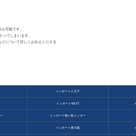
長も可能です。
掛かってしまいます。
”などについて詳しくお伝えくださる
インポート八王子
田
インポートNEXT
ター
インポート鶴ヶ島インター
北
インポート東大阪