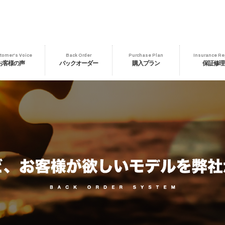
tomer's Voice
Back Order
Purchase Plan
Insurance Re
お客様の声
バックオーダー
購入プラン
保証修理