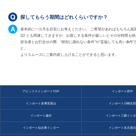
探してもらう期間はどれくらいですか？
基本的に一カ月を目安にお考えください。 ご希望があればもちろん延
Q2.とも関連してきますが、お探しする条件が厳しいとその分時間も
担当者とお打合せの際、“絶対に譲れない条件”や“妥協しても良い条件
と、
よりスムーズにご案内差し上げることができると思います。
アビックスインポートTOP
インポート府中
インポート多摩若葉台
インポート川崎生
インポート越谷
インポート三郷イン
インポート仙台東インター
インポート名古屋