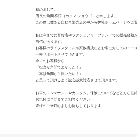
初めまして。
店長の角間 祥悟（カクマ ショウゴ）と申します。
この度は数ある自動車販売店の中から弊社ホームページをご
私は今までに百貨店やラグジュアリーブランドでの販売経験
自信があります。
お客様のライフスタイルや家族構成などお車に対してのニー
一杯サポートさせて頂きます。
全てのお客様から
『担当が角間でよかった！』
『車は角間から買いたい！』
と思って頂けるよう誠心誠意対応させて頂きます。
お車のメンテナンスやカスタム、保険についてなどどんな些
お気軽に角間までご相談ください！
皆様のご来店心よりお待ちしております。