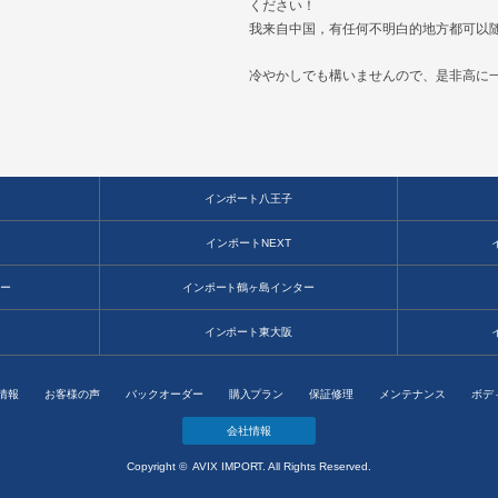
ください！
我来自中国，有任何不明白的地方都可以
冷やかしでも構いませんので、是非高に
インポート八王子
田
インポートNEXT
ター
インポート鶴ヶ島インター
北
インポート東大阪
情報
お客様の声
バックオーダー
購入プラン
保証修理
メンテナンス
ボデ
会社情報
Copyright © AVIX IMPORT. All Rights Reserved.