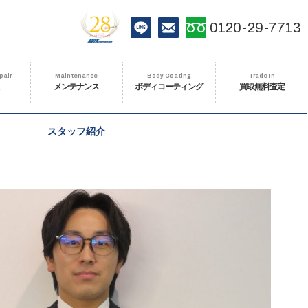
おかげさまで創業28周年
LINE
お問い合わせ
0120-29-7713
pair
Maintenance
Body Coating
Trade In
メンテナンス
ボディコーティング
買取無料査定
スタッフ紹介