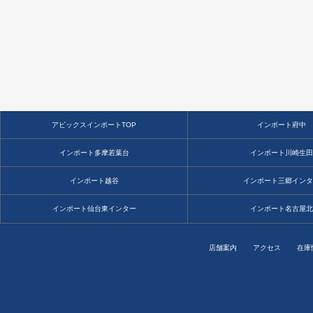
アビックスインポートTOP
インポート府中
インポート多摩若葉台
インポート川崎生
インポート越谷
インポート三郷イン
インポート仙台東インター
インポート名古屋
店舗案内
アクセス
在庫