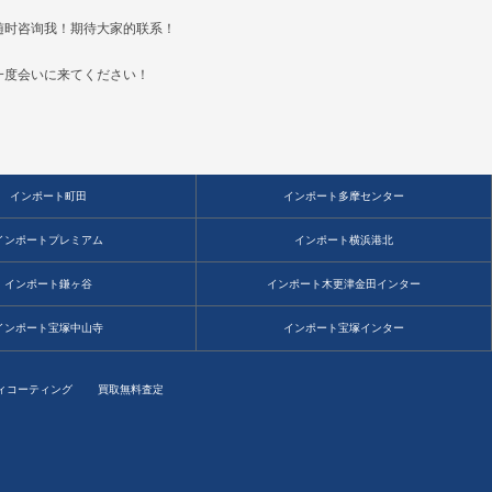
随时咨询我！期待大家的联系！
一度会いに来てください！
インポート町田
インポート多摩センター
インポートプレミアム
インポート横浜港北
インポート鎌ヶ谷
インポート木更津金田インター
インポート宝塚中山寺
インポート宝塚インター
ィコーティング
買取無料査定