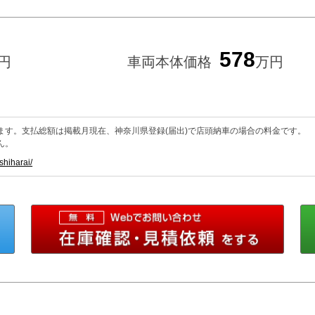
578
円
車両本体価格
万円
ます。支払総額は掲載月現在、神奈川県登録(届出)で店頭納車の場合の料金です。
ん。
shiharai/
0120-30-7915
メー