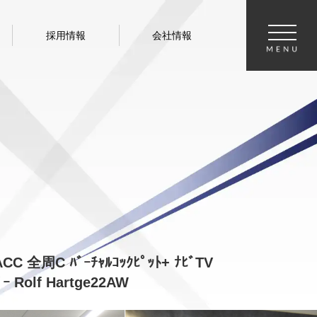
採用情報
会社情報
CC 全周C ﾊﾞｰﾁｬﾙｺｯｸﾋﾟｯﾄ+ ﾅﾋﾞTV
ｰ Rolf Hartge22AW