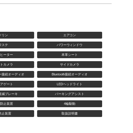
ソリン
エアコン
ワステ
パワーウィンドウ
ヒーター
本革シート
トカメラ
サイドカメラ
ー接続オーディオ
Bluetooth接続オーディオ
アゲート
LEDヘッドライト
軽減ブレーキ
パーキングアシスト
防止装置
4輪駆動
防止装置
取扱説明書