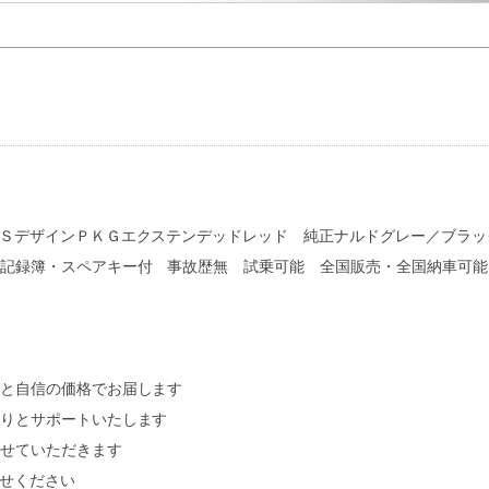
ＳデザインＰＫＧエクステンデッドレッド 純正ナルドグレー／ブラッ
記録簿・スペアキー付 事故歴無 試乗可能 全国販売・全国納車可能
質と自信の価格でお届します
っかりとサポートいたします
させていただきます
任せください