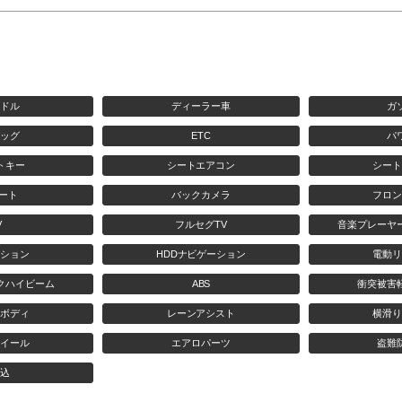
ンドル
ディーラー車
ガ
バッグ
ETC
パ
トキー
シートエアコン
シート
ート
バックカメラ
フロン
V
フルセグTV
音楽プレーヤ
ーション
HDDナビゲーション
電動リ
クハイビーム
ABS
衝突被害
全ボディ
レーンアシスト
横滑り
ホイール
エアロパーツ
盗難
済込