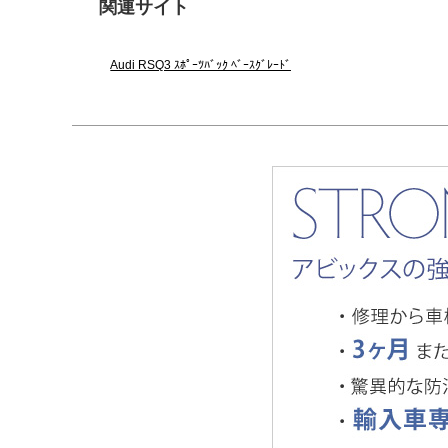
関連サイト
Audi RSQ3 ｽﾎﾟｰﾂﾊﾞｯｸ ﾍﾞｰｽｸﾞﾚｰﾄﾞ