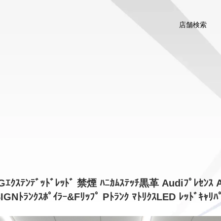
店舗検索
ｽﾃﾝﾃﾞｯﾄﾞﾚｯﾄﾞ 禁煙 ﾊﾆｶﾑｽﾃｯﾁ黒革 Audiﾌﾟﾚｾﾝｽ A
Nﾄﾗﾝｸｽﾎﾟｲﾗｰ&Fﾘｯﾌﾟ Pﾄﾗﾝｸ ﾏﾄﾘｸｽLED ﾚｯﾄﾞｷｬﾘﾊﾟ