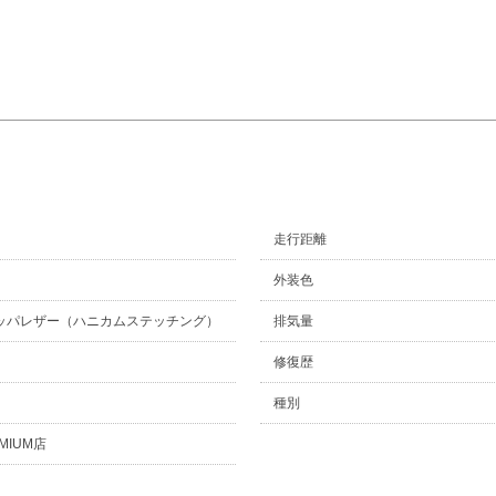
走行距離
外装色
ッパレザー（ハニカムステッチング）
排気量
修復歴
種別
MIUM店