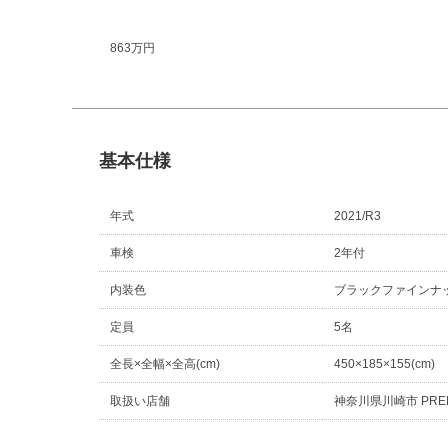
863万円
基本仕様
年式
2021/R3
車検
2年付
内装色
ブラックファインナ
定員
5名
全長×全幅×全高(cm)
450×185×155(cm)
取扱い店舗
神奈川県川崎市 PRE