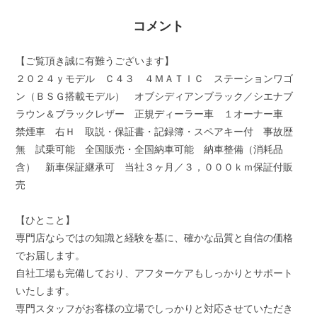
コメント
【ご覧頂き誠に有難うございます】
２０２４ｙモデル Ｃ４３ ４ＭＡＴＩＣ ステーションワゴ
ン（ＢＳＧ搭載モデル） オブシディアンブラック／シエナブ
ラウン＆ブラックレザー 正規ディーラー車 １オーナー車
禁煙車 右Ｈ 取説・保証書・記録簿・スペアキー付 事故歴
無 試乗可能 全国販売・全国納車可能 納車整備（消耗品
含） 新車保証継承可 当社３ヶ月／３，０００ｋｍ保証付販
売
【ひとこと】
専門店ならではの知識と経験を基に、確かな品質と自信の価格
でお届します。
自社工場も完備しており、アフターケアもしっかりとサポート
いたします。
専門スタッフがお客様の立場でしっかりと対応させていただき