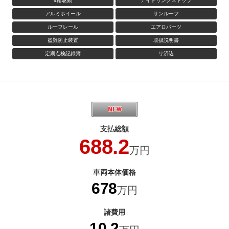
4輪駆動
アイドリングストップ
アルミホイール
サンルーフ
ルーフレール
エアロパーツ
盗難防止装置
取扱説明書
定期点検記録簿
リ済込
支払総額
688.2
万円
車両本体価格
678
万円
諸費用
10.2