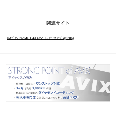
関連サイト
ﾒﾙｾﾃﾞｽﾍﾞﾝﾂAMG C43 4MATIC ｽﾃｰｼｮﾝﾜｺﾞﾝ(S206)