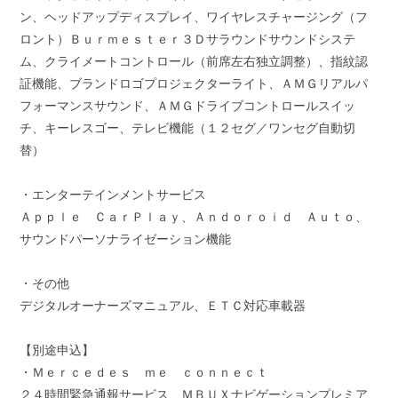
ン、ヘッドアップディスプレイ、ワイヤレスチャージング（フ
ロント）Ｂｕｒｍｅｓｔｅｒ３Ｄサラウンドサウンドシステ
ム、クライメートコントロール（前席左右独立調整）、指紋認
証機能、ブランドロゴプロジェクターライト、ＡＭＧリアルパ
フォーマンスサウンド、ＡＭＧドライブコントロールスイッ
チ、キーレスゴー、テレビ機能（１２セグ／ワンセグ自動切
替）
・エンターテインメントサービス
Ａｐｐｌｅ ＣａｒＰｌａｙ、Ａｎｄｏｒｏｉｄ Ａｕｔｏ、
サウンドパーソナライゼーション機能
・その他
デジタルオーナーズマニュアル、ＥＴＣ対応車載器
【別途申込】
・Ｍｅｒｃｅｄｅｓ ｍｅ ｃｏｎｎｅｃｔ
２４時間緊急通報サービス、ＭＢＵＸナビゲーションプレミア