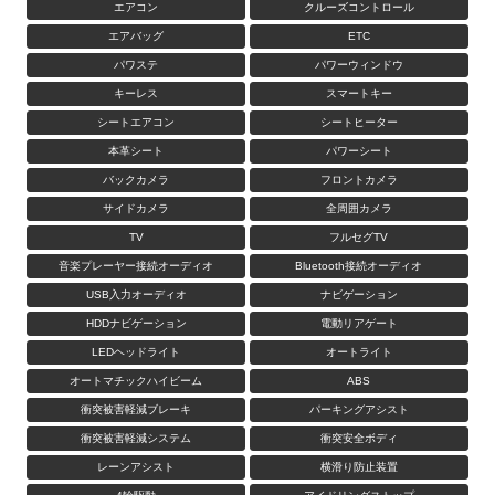
エアコン
クルーズコントロール
エアバッグ
ETC
パワステ
パワーウィンドウ
キーレス
スマートキー
シートエアコン
シートヒーター
本革シート
パワーシート
バックカメラ
フロントカメラ
サイドカメラ
全周囲カメラ
TV
フルセグTV
音楽プレーヤー接続オーディオ
Bluetooth接続オーディオ
USB入力オーディオ
ナビゲーション
HDDナビゲーション
電動リアゲート
LEDヘッドライト
オートライト
オートマチックハイビーム
ABS
衝突被害軽減ブレーキ
パーキングアシスト
衝突被害軽減システム
衝突安全ボディ
レーンアシスト
横滑り防止装置