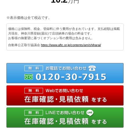
万円
※表示価格は全て税込です。
価格には保険料、税金、登録料に伴う費用が含まれています。支払総額は掲載
月現在、神奈川県登録(届出)で店頭納車の場合の料金です。
お客様の御要望に基づくオプション等の費用は含みません。
自動車公正取引協議会
https://www.aftc.or.jp/contents/am/shiharai/
012
メ