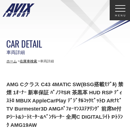
CAR DETAIL
車両詳細
ホーム
在庫車検索
車両詳細
AMG Cクラス C43 4MATIC SW(BSG搭載ﾓﾃﾞﾙ) 禁
煙 1ｵｰﾅｰ 新車保証 ﾊﾟﾉﾗﾏSR 茶黒革 HUD RSP ﾃﾞｨ
ｽﾄﾛ MBUX AppleCarPlay ﾃﾞｼﾞﾀﾙｺｯｸﾋﾟｯﾄD ARﾅﾋﾞ
TV Burmester3D AMGﾊﾟﾌｫｰﾏﾝｽｽﾃｱﾘﾝｸﾞ 前席M付
Pｼｰﾄ&ｼｰﾄﾋｰﾀｰ&ﾍﾞﾝﾁﾚｰﾀｰ 全周C DIGITALﾗｲﾄ Pﾄﾗﾝ
ｸ AMG19AW