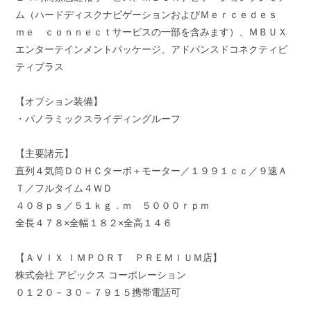
ム（ハードディスクナビゲーションおよびＭｅｒｃｅｄｅｓ
ｍｅ ｃｏｎｎｅｃｔサービスの一部を含みます）、ＭＢＵＸ
エンターテインメントパッケージ、アドバンスドコネクティビ
ティプラス
【オプション装備】
・パノラミックスライディングルーフ
【主要諸元】
直列４気筒ＤＯＨＣターボ＋モーター／１９９１ｃｃ／９速Ａ
Ｔ／フルタイム４ＷＤ
４０８ｐｓ／５１ｋｇ．ｍ ５０００ｒｐｍ
全長４７８×全幅１８２×全高１４６
【ＡＶＩＸ ＩＭＰＯＲＴ ＰＲＥＭＩＵＭ店】
株式会社 アビックス コーポレーション
０１２０－３０－７９１５携帯電話可