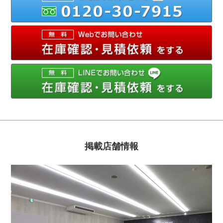
012
メ
掲載店舗情報