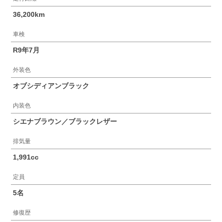
36,200km
車検
R9年7月
外装色
オブシディアンブラック
内装色
シエナブラウン／ブラックレザー
排気量
1,991cc
定員
5名
修復歴