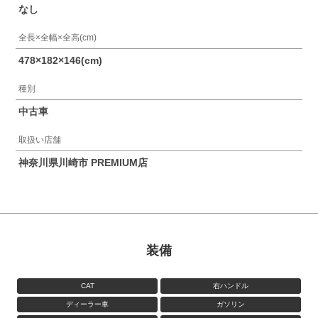
なし
全長×全幅×全高(cm)
478×182×146(cm)
種別
中古車
取扱い店舗
神奈川県川崎市 PREMIUM店
装備
CAT
右ハンドル
ディーラー車
ガソリン