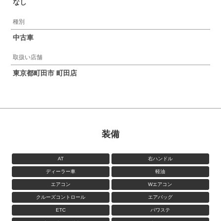
なし
種別
中古車
取扱い店舗
東京都町田市 町田店
装備
AT
右ハンドル
ディーラー車
軽油
エアコン
Wエアコン
クルーズコントロール
エアバッグ
ETC
パワステ