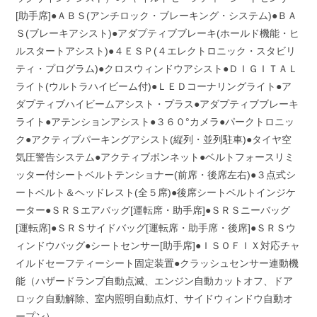
[助手席]●ＡＢＳ(アンチロック・ブレーキング・システム)●ＢＡ
Ｓ(ブレーキアシスト)●アダプティブブレーキ(ホールド機能・ヒ
ルスタートアシスト)●４ＥＳＰ(４エレクトロニック・スタビリ
ティ・プログラム)●クロスウィンドウアシスト●ＤＩＧＩＴＡＬ
ライト(ウルトラハイビーム付)●ＬＥＤコーナリングライト●ア
ダプティブハイビームアシスト・プラス●アダプティブブレーキ
ライト●アテンションアシスト●３６０°カメラ●パークトロニッ
ク●アクティブパーキングアシスト(縦列・並列駐車)●タイヤ空
気圧警告システム●アクティブボンネット●ベルトフォースリミ
ッター付シートベルトテンショナー(前席・後席左右)●３点式シ
ートベルト＆ヘッドレスト(全５席)●後席シートベルトインジケ
ーター●ＳＲＳエアバッグ[運転席・助手席]●ＳＲＳニーバッグ
[運転席]●ＳＲＳサイドバッグ[運転席・助手席・後席]●ＳＲＳウ
ィンドウバッグ●シートセンサー[助手席]●ＩＳＯＦＩＸ対応チャ
イルドセーフティーシート固定装置●クラッシュセンサー連動機
能（ハザードランプ自動点滅、エンジン自動カットオフ、ドア
ロック自動解除、室内照明自動点灯、サイドウィンドウ自動オ
ープン）