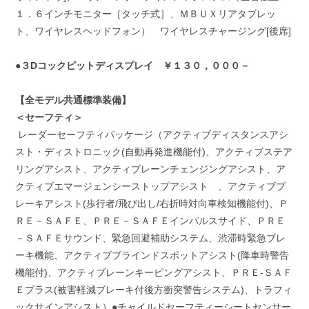
１．６インチモニター［タッチ式］、ＭＢＵＸリアタブレッ
ト、ワイヤレスヘッドフォン） ワイヤレスチャージング[後席]
●３Dコックピットディスプレイ ￥１３０，０００－
【全モデル共通標準装備】
＜セーフティ＞
レーダーセーフティパッケージ（アクティブディスタンスアシ
スト・ディストロニック(自動再発進機能付)、アクティブステア
リングアシスト、アクティブレーンチェンジングアシスト、ア
クティブエマージェンシーストップアシスト 、アクティブブ
レーキアシスト(歩行者/飛び出し/右折時対向車検知機能付)、Ｐ
ＲＥ－ＳＡＦＥ、ＰＲＥ－ＳＡＦＥインパルスサイド、ＰＲＥ
－ＳＡＦＥサウンド、緊急回避補助システム、渋滞時緊急ブレ
ーキ機能、アクティブブラインドスポットアシスト(降車時警告
機能付)、アクティブレーンキーピングアシスト、ＰＲＥ-ＳＡＦ
Ｅプラス(被害軽減ブレーキ付後方衝突警告システム)、トラフィ
ックサインアシスト）●チャイルドセーフティーシートセンサー