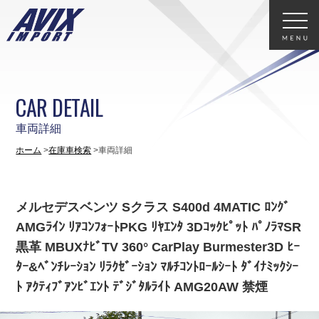
CAR DETAIL
車両詳細
ホーム
在庫車検索
車両詳細
メルセデスベンツ Sクラス S400d 4MATIC ﾛﾝｸﾞ
AMGﾗｲﾝ ﾘｱｺﾝﾌｫｰﾄPKG ﾘﾔｴﾝﾀ 3Dｺｯｸﾋﾟｯﾄ ﾊﾟﾉﾗﾏSR
黒革 MBUXﾅﾋﾞTV 360° CarPlay Burmester3D ﾋｰ
ﾀｰ&ﾍﾞﾝﾁﾚｰｼｮﾝ ﾘﾗｸｾﾞｰｼｮﾝ ﾏﾙﾁｺﾝﾄﾛｰﾙｼｰﾄ ﾀﾞｲﾅﾐｯｸｼｰ
ﾄ ｱｸﾃｨﾌﾞｱﾝﾋﾞｴﾝﾄ ﾃﾞｼﾞﾀﾙﾗｲﾄ AMG20AW 禁煙