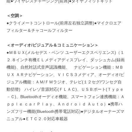
能●ワイヤレスチャージング[前席]●タイヤフィットキット
＜空調＞
●クライメートコントロール(前席左右独立調整)●マイクロエア
フィルター＆チャコールフィルター
＜オーディオ/ビジュアル＆コミュニケーション＞
●ＭＢＵＸ(メルセデス・ベンツ ユーザーエクスペリエンス)（１
２.８インチ有機ＥＬメディアディスプレイ、ダッシュカム(録画
機能)、自然対話式音声認識機能、 ナビゲーション機能：ＭＢ
ＵＸ ＡＲナビゲーション、ＶＩＣＳ３メディア、オーディオ/ビ
ジュアル機能：ＡＭ/ＦＭラジオ、テレビ(１２セグ/ワンセグ自
動切替) ハイレゾ音源対応(ＦＬＡＣ)、ＵＳＢポート(Ｔｙｐｅ
－Ｃ)、Bluetoothオーディオ機能、スマートフォン連携機能：Ａ
ｐｐｌｅ ｃａｒＰｌａｙ、Ａｎｄｒｏｉｄ Ａｕｔｏ）●携帯ハ
ンズフリー機能(Bluetooth携帯電話対応)●デジタルオーナーズマ
ニュアル●ＥＴＣ２.０対応車載器