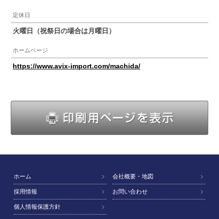
定休日
火曜日（祝祭日の場合は月曜日）
ホームページ
https://www.avix-import.com/machida/
印
ホーム
会社概要・地図
採用情報
お問い合わせ
個人情報保護方針