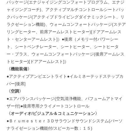
パッケージ(エナジャイジングコンフォートプログラム、エナジ
ャイジングコーチ)、アクティブマルチコントロールシートバッ
クパッケージ(アクティブドライビングダイナミックシート、リ
ラクゼーション機能)、ウォームコンフォートパッケージ(ステア
リングヒーター、前席アームレストヒーター)[ドアアームレス
ト・センターアームレスト]）●後席（メモリー付パワーシー
ト、シートベンチレーター、シートヒーター、シートヒータ
ー・プラス、ウォームコンフォートパッケージ(後席アームレス
トヒーター)[ドアアームレスト]）
〈機能装備〉
●アクティブアンビエントライト●イルミネーテッドステップカ
バー[後席]
〈空調〉
●エアバランスパッケージ(空気清浄機能、パフュームアトマイ
ザー付)●後席専用クライメートコントロール
〈オーディオ/ビジュアル＆コミュニケーション〉
●Ｂｒｕｍｅｓｔｅｒ３Ｄサラウンドサウンドシステム(パーソ
ナライゼーション機能付/スピーカー数：１５)