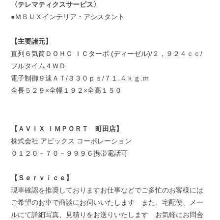
〈テレマティクスサービス〉
●ＭＢＵＸインテリア・アシスタント
【主要諸元】
直列６気筒ＤＯＨＣ ＩＣターボ (ディーゼル)
/２，９２４ｃｃ/
フルタイム４ＷＤ
電子制御９速ＡＴ/３３０ｐｓ/７１.４ｋｇ.ｍ
全長５２９×全幅１９２×全高１５０
【ＡＶＩＸ ＩＭＰＯＲＴ 町田店】
株式会社 アビックス コーポレーション
０１２０－７０－９９９６携帯電話可
【Ｓｅｒｖｉｃｅ】
現車確認を推奨しておりますお仕事などでご多忙のお客様には
ご希望のお車で商談にお伺いいたします また、宅配便、メー
ルにて詳細写真、見積りをお送りいたします お気軽にお問合