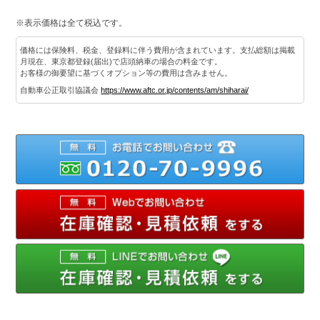
※表示価格は全て税込です。
価格には保険料、税金、登録料に伴う費用が含まれています。支払総額は掲載
月現在、東京都登録(届出)で店頭納車の場合の料金です。
お客様の御要望に基づくオプション等の費用は含みません。
自動車公正取引協議会
https://www.aftc.or.jp/contents/am/shiharai/
012
メ