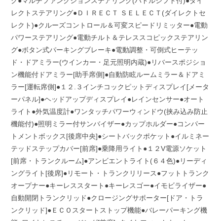
グ●マルチファンクションステアリング(パドルシフト付)●ダイ
レクトステアリング●ＤＩＲＥＣＴ ＳＥＬＥＣＴ(ダイレクトセ
レクト)●クルーズコントロール＆可変スピードリミッター●電動
パワーステアリング●電動チルト＆テレススコピックステアリン
グ●ボタン式パーキングブレーキ●電動調整・可倒式ヒーテッ
ド・ドアミラー(ウインカー・足元照明内蔵)●リバースポジショ
ン機能付ドアミラー[助手席側]●自動防眩ルームミラー＆ドアミ
ラー[運転席側]●１２.３インチコックピットディスプレイ[メータ
ーパネル]●ヘッドアップディスプレイ●レインセンサー●オート
ライト●外気温度計●ワンタッチパワーウィンドウ(挟み込み防止
機能付)●照明ミラー付サンバイザー●カップホルダー●コンパー
トメントボックス[後席中央]●シートバックポケット●イルミネー
テッドステップカバー[前席]●乗降用ライト●１２V電源ソケット
[前席・トランクルーム]●アンビエントライト(６４色)●リーディ
ングライト[後席]●リモート・トランクリリース●フットトランク
オープナー●キーレススタート●キーレスゴー●イモビライザー●
自動開閉トランクリッド●クロージングサポーター[ドア・トラ
ンクリッド]●ＥＣＯスタートストップ機能●バレーパーキング機