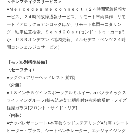
＜テレマティクスサービス＞
●Ｍｅｒｃｅｄｅｓ ｍｅ ｃｏｎｎｅｃｔ（２４時間緊急通報サ
ービス、２４時間故障通報サービス、リモート車両操作：リモ
ートドアロック＆アンロックほか、リモート車両モニタリン
グ：駐車位置検索、Ｓｅｎｄ２Ｃａｒ(センド・トゥ・カー)ほ
か、ＵＳＢオンデマンド地図更新、メルセデス・ベンツ２４時
間コンシェルジュサービス）
【モデル別標準装備】
〈セーフティ〉
●ラグジュアリーヘッドレスト[前席]
〈外装〉
●１８インチ５ツインスポークアルミホイール●パノラミックス
ライディングルーフ(挟み込み防止機能付)●赤外線反射・ノイズ
軽減ガラス[フロント・サイド・リア]
〈内装〉
●ナッパレザーシート●本革巻ウッドステアリング●前席（シート
ヒーター・プラス、シートベンチレーター、エナジャイジング