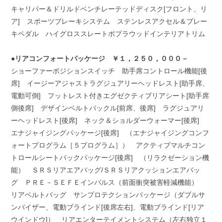
キャリパー＆ドリルドベンチレーテッドディスク[フロント、リ
ア] スポーツブレーキシステム ステンレスアクセル＆ブレー
キペダル ハイグロススレートポプラウッドインテリアトリム
●リアコンフォートパッケージ ￥１，２５０，０００－
ショーファーポジションスイッチ 助手席コントロール機能[後
席] イージーアジャストラグジュアリーヘッドレスト[助手席、
電動可倒] フットレスト付きエグゼクティブリアシート[助手席
側後席] デザインベルトバックル[前席、後席] ラグジュアリ
ーヘッドレスト[後席] ネック＆ショルダーウォーマー[後席]
エナジャイジングパッケージ[後席] （エナジャイジングコンフ
ォートプログラム［５プログラム］） アクティブマルチコン
トロールシートバックパッケージ[後席] （リラクゼーション機
能） ＳＲＳリアエアバッグ/ＳＲＳリアクッションエアバッ
グ ＰＲＥ－ＳＥＦＥインパルス（前面衝突被害軽減機能）
リアベルトバッグ サンプロテクションパッケージ（ダブルサ
ンバイザー、電動ブラインド[後席左右]、電動ブラインド[リア
ウインドウ]） リアエンターテイメントシステム（左右独立１