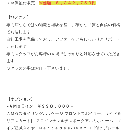
ｋｍ保証付販売
※総額 ８，３４２，７５０円
【ひとこと】
専門店ならではの知識と経験を基に、確かな品質と自信の価格
でお届します
自社工場も完備しており、アフターケアもしっかりとサポート
いたします
専門スタッフがお客様の立場でしっかりと対応させていただき
ます
Ｓクラスの事はお任せ下さいませ。
【オプション】
●ＡＭＧライン ￥９９８，０００－
ＡＭＧスタイリングパッケージ[フロントスポイラー、サイド＆
リアスカート] ２０インチマルチスポークアルミホイール ノ
イズ軽減タイヤ Mｅｒｃｅｄｅｓ-Bｅｎｚロゴ付きブレーキ