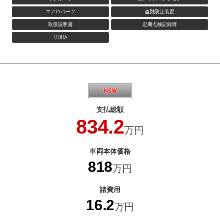
エアロパーツ
盗難防止装置
取扱説明書
定期点検記録簿
リ済込
支払総額
834.2
万円
車両本体価格
818
万円
諸費用
16.2
万円