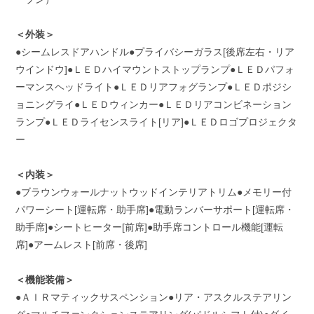
＜外装＞
●シームレスドアハンドル●プライバシーガラス[後席左右・リア
ウインドウ]●ＬＥＤハイマウントストップランプ●ＬＥＤパフォ
ーマンスヘッドライト●ＬＥＤリアフォグランプ●ＬＥＤポジシ
ョニングライ●ＬＥＤウィンカー●ＬＥＤリアコンビネーション
ランプ●ＬＥＤライセンスライト[リア]●ＬＥＤロゴプロジェクタ
ー
＜内装＞
●ブラウンウォールナットウッドインテリアトリム●メモリー付
パワーシート[運転席・助手席]●電動ランバーサポート[運転席・
助手席]●シートヒーター[前席]●助手席コントロール機能[運転
席]●アームレスト[前席・後席]
＜機能装備＞
●ＡＩＲマティックサスペンション●リア・アスクルステアリン