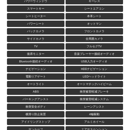
パワーウィンドウ
キーレス
スマートキー
シートエアコン
シートヒーター
本革シート
パワーシート
オットマン
バックカメラ
フロントカメラ
サイドカメラ
全周囲カメラ
TV
フルセグTV
後席モニター
音楽プレーヤー接続オーディオ
Bluetooth接続オーディオ
USB入力オーディオ
ナビゲーション
HDDナビゲーション
電動リアゲート
LEDヘッドライト
オートライト
オートマチックハイビーム
ABS
衝突被害軽減ブレーキ
パーキングアシスト
衝突被害軽減システム
衝突安全ボディ
レーンアシスト
横滑り防止装置
4輪駆動
アイドリングストップ
アルミホイール
サンルーフ
エアサスペンション