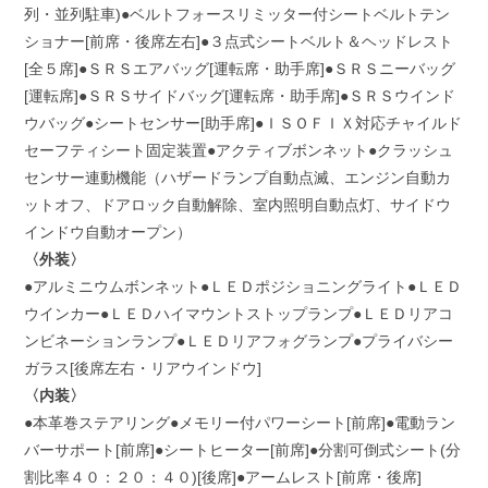
列・並列駐車)●ベルトフォースリミッター付シートベルトテン
ショナー[前席・後席左右]●３点式シートベルト＆ヘッドレスト
[全５席]●ＳＲＳエアバッグ[運転席・助手席]●ＳＲＳニーバッグ
[運転席]●ＳＲＳサイドバッグ[運転席・助手席]●ＳＲＳウインド
ウバッグ●シートセンサー[助手席]●ＩＳＯＦＩＸ対応チャイルド
セーフティシート固定装置●アクティブボンネット●クラッシュ
センサー連動機能（ハザードランプ自動点滅、エンジン自動カ
ットオフ、ドアロック自動解除、室内照明自動点灯、サイドウ
インドウ自動オープン）
〈外装〉
●アルミニウムボンネット●ＬＥＤポジショニングライト●ＬＥＤ
ウインカー●ＬＥＤハイマウントストップランプ●ＬＥＤリアコ
ンビネーションランプ●ＬＥＤリアフォグランプ●プライバシー
ガラス[後席左右・リアウインドウ]
〈内装〉
●本革巻ステアリング●メモリー付パワーシート[前席]●電動ラン
バーサポート[前席]●シートヒーター[前席]●分割可倒式シート(分
割比率４０：２０：４０)[後席]●アームレスト[前席・後席]