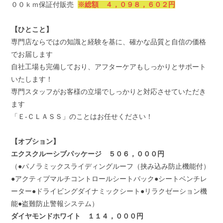
００ｋｍ保証付販売
※総額 ４，０９８，６０２円
【ひとこと】
専門店ならではの知識と経験を基に、確かな品質と自信の価格
でお届します
自社工場も完備しており、アフターケアもしっかりとサポート
いたします！
専門スタッフがお客様の立場でしっかりと対応させていただき
ます
「Ｅ-ＣＬＡＳＳ」のことはお任せください！
【オプション】
エクスクルーシブパッケージ ５０６，０００円
（●パノラミックスライディングルーフ（挟み込み防止機能付）
●アクティブマルチコントロールシートバック●シートベンチレ
ーター●ドライビングダイナミックシート●リラクゼーション機
能●盗難防止警報システム）
ダイヤモンドホワイト １１４，０００円