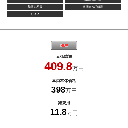
取扱説明書
定期点検記録簿
リ済込
支払総額
409.8
万円
車両本体価格
398
万円
諸費用
11.8
万円