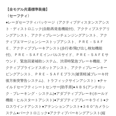
【全モデル共通標準装備】
〈セーフティ〉
●レーダセーフティパッケージ（アクティブディスタンスアシス
ト・ディストロニック(自動再発進機能付)、アクティブステアリ
ングアシスト、アクティブレーンチェンジングアシスト、アク
ティブエマージェンシーストップアシスト、ＰＲＥ－ＳＡＦ
Ｅ、アクティブブレーキアシスト(歩行者/飛び出し検知機能
付)、ＰＲＥ－ＳＡＦＥインパルスサイド、ＰＲＥ－ＳＡＦＥサ
ウンド、緊急回避補助システム、渋滞時緊急ブレーキ機能、ア
クティブブラインドスポットアシスト、アクティブレーンキー
ピングアシスト、ＰＲＥ－ＳＡＦＥプラス(被害軽減ブレーキ付
後方衝突警告システム)、トラフィックサインアシスト）●チャ
イルドセーフティシートセンサー[助手席]●ＡＢＳ(アンチロッ
ク・ブレーキング・システム)●アダプティブブレーキ(ホールド
機能・ヒルスタートアシスト)●アダプティブブレーキライト●ク
ロスウインドアシスト●アテンションアシスト●３６０°カメラシ
ステム●パークトロニック●アクティブパーキングアシスト(縦