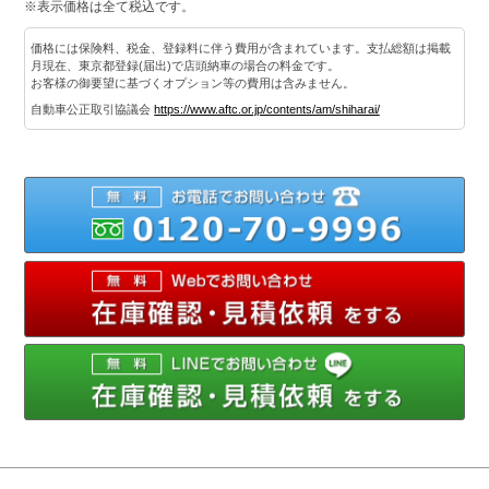
※表示価格は全て税込です。
価格には保険料、税金、登録料に伴う費用が含まれています。支払総額は掲載
月現在、東京都登録(届出)で店頭納車の場合の料金です。
お客様の御要望に基づくオプション等の費用は含みません。
自動車公正取引協議会
https://www.aftc.or.jp/contents/am/shiharai/
012
メ