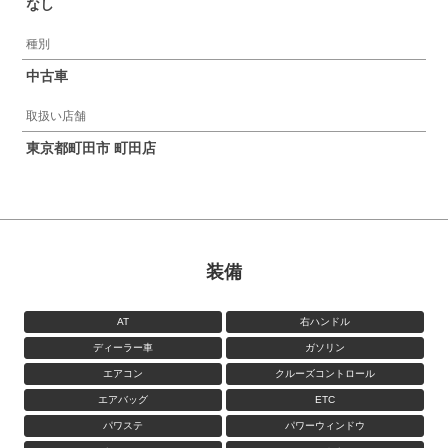
なし
種別
中古車
取扱い店舗
東京都町田市 町田店
装備
AT
右ハンドル
ディーラー車
ガソリン
エアコン
クルーズコントロール
エアバッグ
ETC
パワステ
パワーウィンドウ