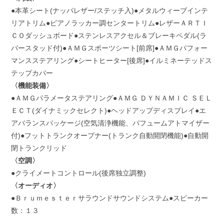
●本革シート(ナッパレザー/ステッチ入)●メタルウィーブインテ
リアトリム●ピアノラッカー調センタートリム●レザーＡＲＴＩ
ＣＯダッシュボード●ステンレスアクセル＆ブレーキペダル(ラ
バースタッド付)●ＡＭＧスポーツシート[前席]●ＡＭＧパフォー
マンスステアリング●シートヒーター[後席]●イルミネーテッドス
テップカバー
〈機能装備〉
●ＡＭＧパラメータステアリング●ＡＭＧ ＤＹＮＡＭＩＣ ＳＥＬ
ＥＣＴ(ダイナミックセレクト)●ヘッドアップディスプレイ●エ
アバランスパッケージ(空気清浄機能、パフュームアトマイザー
付)●フットトランクオープナー(トランク自動開閉機能)●自動開
閉トランクリッド
〈空調〉
●
クライメートコントロール(後席独立調整)
〈オーディオ〉
●Ｂｒｕｍｅｓｔｅｒサラウンドサウンドシステム●スピーカー
数：１３