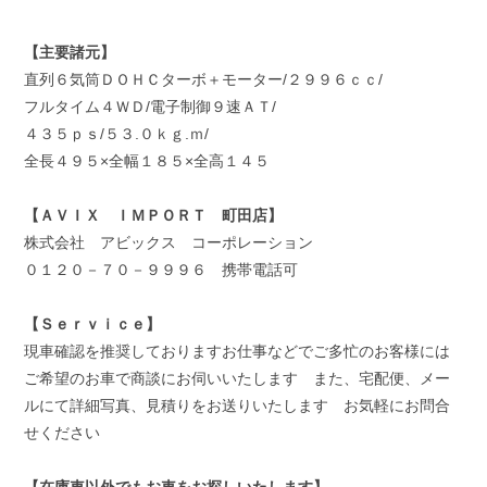
【主要諸元】
直列６気筒ＤＯＨＣターボ＋モーター/２９９６ｃｃ/
フルタイム４ＷＤ/電子制御９速ＡＴ/
４３５ｐｓ/５３.０ｋｇ.ｍ/
全長４９５×全幅１８５×全高１４５
【ＡＶＩＸ ＩＭＰＯＲＴ 町田店】
株式会社 アビックス コーポレーション
０１２０－７０－９９９６ 携帯電話可
【Ｓｅｒｖｉｃｅ】
現車確認を推奨しておりますお仕事などでご多忙のお客様には
ご希望のお車で商談にお伺いいたします また、宅配便、メー
ルにて詳細写真、見積りをお送りいたします お気軽にお問合
せください
【在庫車以外でもお車をお探しいたします】