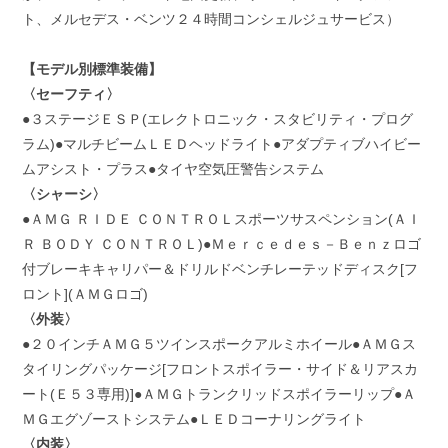
ト、メルセデス・ベンツ２４時間コンシェルジュサービス）
【モデル別標準装備】
〈セーフティ〉
●３ステージＥＳＰ(エレクトロニック・スタビリティ・プログ
ラム)●マルチビームＬＥＤヘッドライト●アダプティブハイビー
ムアシスト・プラス●タイヤ空気圧警告システム
〈シャーシ〉
●ＡＭＧ ＲＩＤＥ ＣＯＮＴＲＯＬスポーツサスペンション(ＡＩ
Ｒ ＢＯＤＹ ＣＯＮＴＲＯＬ)●Ｍｅｒｃｅｄｅｓ－Ｂｅｎｚロゴ
付ブレーキキャリパー＆ドリルドベンチレーテッドディスク[フ
ロント](ＡＭＧロゴ)
〈外装〉
●２０インチＡＭＧ５ツインスポークアルミホイール●ＡＭＧス
タイリングパッケージ[フロントスポイラー・サイド＆リアスカ
ート(Ｅ５３専用)]●ＡＭＧトランクリッドスポイラーリップ●Ａ
ＭＧエグゾーストシステム●ＬＥＤコーナリングライト
〈内装〉