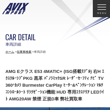
CAR DETAIL
車両詳細
ホーム
在庫車検索
車両詳細
AMG Eクラス E53 4MATIC+ (ISG搭載ﾓﾃﾞﾙ) 右H ｴ
ｸｽｸﾙｰｼﾌﾞPKG 黒革 ﾊﾟﾉﾗﾐｯｸSR ﾚｰﾀﾞｰｾｰﾌﾃｨ ﾅﾋﾞ TV
360°ｶﾒﾗ Burmester CarPlay ﾋｰﾀｰ&ﾍﾞﾝﾁﾚｰｼｮﾝ ﾏﾙﾁ
ｺﾝﾄﾛｰﾙｼｰﾄ ﾘﾗｸｾﾞｰｼｮﾝ機能 HUD 専用ｴｸｽﾃﾘｱ LEDﾗｲ
ﾄ AMG20AW 禁煙 正規D車 弊社買取車