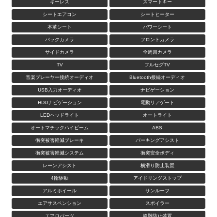
キーレス
スマートキー
シートエアコン
シートヒーター
本革シート
パワーシート
バックカメラ
フロントカメラ
サイドカメラ
全周囲カメラ
TV
フルセグTV
音楽プレーヤー接続オーディオ
Bluetooth接続オーディオ
USB入力オーディオ
ナビゲーション
HDDナビゲーション
電動リアゲート
LEDヘッドライト
オートライト
オートマチックハイビーム
ABS
衝突被害軽減ブレーキ
パーキングアシスト
衝突被害軽減システム
衝突安全ボディ
レーンアシスト
横滑り防止装置
4輪駆動
アイドリングストップ
アルミホイール
サンルーフ
エアサスペンション
スポイラー
エアロパーツ
盗難防止装置