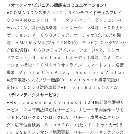
〈オーディオ/ビジュアル機能＆コミュニケーション〉
●ＣＯＭＡＮＤシステム（１２．３インチワイドディスプレイ、
ＣＯＭＡＮＤコントローラー、タッチパッド、タッチコントロ
ールボタン、音声認識機能、ナビゲーション機能：ＨＤＤナビ
ゲーション、ＶＩＣＳ３メディア、オーディオ/ビジュアル機
能：ＡＭ/ＦＭラジオ(ワイドＦＭ対応)、テレビ(１２セグ/ワンセ
グ自動切替)、ＵＳＢメディアインターフェース×２、ＳＤカー
ドスロット、Ｂｌｕｅｔｏｏｔｈオーディオ機能、コミュニケ
ーション機能：ＣＯＭＡＮＤオンライン、スマートフォン連携
機能：Ａｐｐｌｅ ＣａｒＰｌａｙ、Ａｎｄｒｏｉｄ Ａｕｔｏ）
●携帯電話ハンズフリー機能(Ｂｌｕｅｔｏｏｔｈ携帯電話対
応)●ＥＴＣ２．０対応車載器●ＦｒｏｎｔＢａｓｓシステム
〈テレマティクスサービス〉
●Ｍｅｒｃｅｄｅｓ ｍｅ ｃｏｎｎｅｃｔ（２４時間緊急通報サ
ービス、２４時間故障通報サービス、リモート車両操作：リモ
ートドアロック＆アンロックほか、リモート車両モニタリン
グ：駐車位置検索、Ｓｅｎｄ２Ｃａｒ(センド・トゥ・カー)ほ
か、ＵＳＢオンデマンド地図更新、リモートパーキングアシス