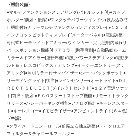
〈機能装備〉
●マルチファンクションステアリング(パドルシフト付)●カップ
ホルダー[前席・後席]●ワンタッチパワーウインドウ(挟み込み防
止機能付)●カラーマルチファンクションディスプレイ●１２．３
インチコックピットディスプレイ(メーターパネル)●電動調整・
可倒式ヒーテッド・ドアミラー(ウインカー・足元照明内蔵)●リ
バースポジション機能付ドアミラー[助手席側]●自動防眩ルーム
ミラー＆ドアミラー[運転席側]●電動パワーステアリング●電動チ
ルト＆テレスコピックステアリング●イージーエントリー[ステ
アリング]●照明ミラー付サンバイザー●シートバックポケット●
リーディングライト[後席]●レインセンサー●オートライト●ＤＩ
ＲＥＣＴ ＳＥＬＥＣＴ(ダイレクトセレクト)●１２Ｖ電源ソケッ
ト[前席・後席]●ＥＣＯスタートストップ機能●リモートトランク
リリース●バレーパーキング機能●アナログ時計●キーレススター
ト●キーレスゴー●イモビライザー●アンビエントライト(６４色)
〈空調〉
●クライメートコントロール(前席左右独立調整)●マイクロエア
フィルター＆チャコールフィルター