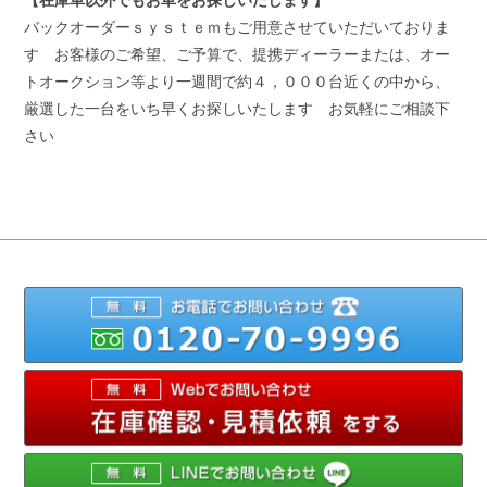
バックオーダーｓｙｓｔｅｍもご用意させていただいておりま
す お客様のご希望、ご予算で、提携ディーラーまたは、オー
トオークション等より一週間で約４，０００台近くの中から、
厳選した一台をいち早くお探しいたします お気軽にご相談下
さい
012
メ