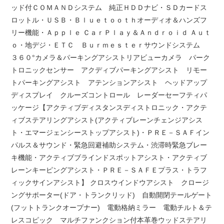
ッド付ＣＯＭＡＮＤシステム 純正ＨＤＤナビ・ＳＤカードス
ロットル・ＵＳＢ・Ｂｌｕｅｔｏｏｔｈオーディオ＆ハンズフ
リー機能・Ａｐｐｌｅ ＣａｒＰｌａｙ＆Ａｎｄｒｏｉｄ Ａｕｔ
ｏ・地デジ・ＥＴＣ Ｂｕｒｍｅｓｔｅｒサウンドシステム
３６０°カメラ＆パーキングアシストリアビューカメラ パーク
トロニックセンサー アクディブパーキングアシスト リモー
トパーキングアシスト アテンションアシスト ヘッドアップ
ディスプレイ クルーズコントロール レーダーセーフティパ
ッケージ【アクティブディスタンスディストロニック・アクテ
ィブステアリングアシスト(アクティブレーンチェンジアシス
ト・エマージェンシーストップアシスト)・ＰＲＥ－ＳＡＦイン
パルス＆サウンド・緊急回避補助システム・渋滞時緊急ブレー
キ機能・アクティブブラインドスポットアシスト・アクティブ
レーンキーピングアシスト・ＰＲＥ－ＳＡＦＥプラス・トラフ
ィックサインアシスト】 クロスウインドウアシスト クロージ
ングサポーター(ドア・トランクリッド) 自動開閉テールゲート
(フットトランクオープナー) 電動格納ミラー 電動チルト＆テ
レスコピック マルチファンクション付本革巻ウッドステアリ