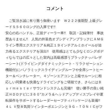
コメント
ご覧頂き誠に有り難う御座います Ｗ２２２後期型 上級グレ
ードＳ５６０ロングの入庫です!!
安心の右ハンドル、正規ディーラー車!! 取説・記録簿付 事故
歴ありません!! 人気の外装色オブシディアンブラックにＡＭＧ
ライン専用エクステリア＆純正１９インチアルミホイールが迫
力有るエクステリアを演出!! 使用感はとても少なくロングボデ
ィならではの広々とした室内は高級感漂うブラックナッパレザ
ーシート(ドライビングダイナミックシート・リラクゼーション
機能付)にパノラミックスライディングルーフや全席シートヒー
ター＆ベンチレーター、４ゾーンエアコンと上級サルーンに相
応しい同乗者も快適なドライビングをご堪能でき、さらにはＢ
ｕｒｍｅｓｔｅｒサウンドシステムも完備!! 使い勝手の良い純
正ＨＤＤナビに３６０°カメラ＆ヘッドアップディスプレイや運
転操作をサポートするレーダーセーフティパッケージも装備!!
４Ｌ Ｖ型８気筒ツインターボエンジンと９Ｇ－ＴＯＮＩＣがフ