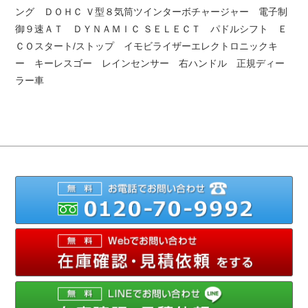
ング ＤＯＨＣ Ｖ型８気筒ツインターボチャージャー 電子制
御９速ＡＴ ＤＹＮＡＭＩＣ ＳＥＬＥＣＴ パドルシフト Ｅ
ＣＯスタート/ストップ イモビライザーエレクトロニックキ
ー キーレスゴー レインセンサー 右ハンドル 正規ディー
ラー車
012
メ