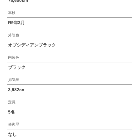
78,600km
車検
R9年3月
外装色
オブシディアンブラック
内装色
ブラック
排気量
3,982cc
定員
5名
修復歴
なし