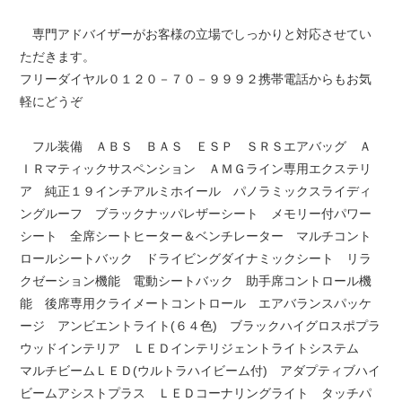
専門アドバイザーがお客様の立場でしっかりと対応させてい
ただきます。
フリーダイヤル０１２０－７０－９９９２携帯電話からもお気
軽にどうぞ
フル装備 ＡＢＳ ＢＡＳ ＥＳＰ ＳＲＳエアバッグ Ａ
ＩＲマティックサスペンション ＡＭＧライン専用エクステリ
ア 純正１９インチアルミホイール パノラミックスライディ
ングルーフ ブラックナッパレザーシート メモリー付パワー
シート 全席シートヒーター＆ベンチレーター マルチコント
ロールシートバック ドライビングダイナミックシート リラ
クゼーション機能 電動シートバック 助手席コントロール機
能 後席専用クライメートコントロール エアバランスパッケ
ージ アンビエントライト(６４色) ブラックハイグロスポプラ
ウッドインテリア ＬＥＤインテリジェントライトシステム
マルチビームＬＥＤ(ウルトラハイビーム付) アダプティブハイ
ビームアシストプラス ＬＥＤコーナリングライト タッチパ