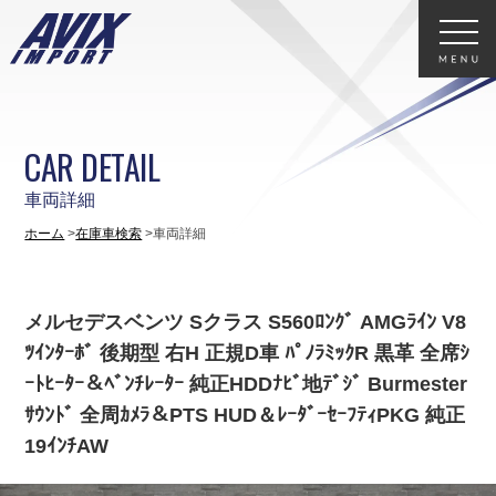
CAR DETAIL
車両詳細
ホーム
在庫車検索
車両詳細
メルセデスベンツ Sクラス S560ﾛﾝｸﾞ AMGﾗｲﾝ V8
ﾂｲﾝﾀｰﾎﾞ 後期型 右H 正規D車 ﾊﾟﾉﾗﾐｯｸR 黒革 全席ｼ
ｰﾄﾋｰﾀｰ＆ﾍﾞﾝﾁﾚｰﾀｰ 純正HDDﾅﾋﾞ地ﾃﾞｼﾞ Burmester
ｻｳﾝﾄﾞ 全周ｶﾒﾗ＆PTS HUD＆ﾚｰﾀﾞｰｾｰﾌﾃｨPKG 純正
19ｲﾝﾁAW