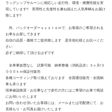
ラッグシップサルーンに相応しい走行性、環境・燃費性能を実
現しています!! 実用性と先進性を兼ね揃えた人気車輌をお届け
致します!!
尚、バックオーダーｓｙｓｔｅｍで、お客様のご希望される
お車をお探しできます
自信の品質・価格でご提供致します 是非他社様とお比べくだ
さい
必ずご納得して頂けるはずです
全車事故歴なし 試乗可能 納車整備（消耗品含）３ヶ月/３
０００ｋｍ保証付販売
各種コーティング取り揃えております 全国通信販売・全国納
車も承ります
現車確認推奨・お仕事などで多忙の方にはご希望のお車で商談
にお伺いいたします
お問い合わせ頂いたお客様には、メールまたは宅配便にて、お
見積もり・お写真お届けいたします