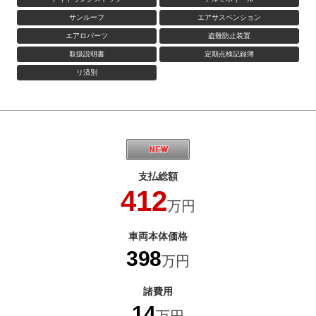
サンルーフ
エアサスペンション
エアロパーツ
盗難防止装置
取扱説明書
定期点検記録簿
リ済別
支払総額
412
万円
車両本体価格
398
万円
諸費用
14
万円