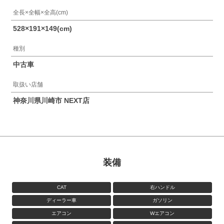
全長×全幅×全高(cm)
528×191×149(cm)
種別
中古車
取扱い店舗
神奈川県川崎市 NEXT店
装備
CAT
右ハンドル
ディーラー車
ガソリン
エアコン
Wエアコン