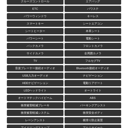
クルーズコントロール
エアバッグ
ETC
パワステ
パワーウィンドウ
キーレス
スマートキー
シートエアコン
シートヒーター
本革シート
パワーシート
電動シート
バックカメラ
フロントカメラ
サイドカメラ
全周囲カメラ
TV
フルセグTV
音楽プレーヤー接続オーディオ
Bluetooth接続オーディオ
USB入力オーディオ
ナビゲーション
HDDナビゲーション
電動リアゲート
LEDヘッドライト
オートライト
オートマチックハイビーム
ABS
衝突被害軽減ブレーキ
パーキングアシスト
衝突被害軽減システム
衝突安全ボディ
レーンアシスト
横滑り防止装置
アイドリングストップ
アルミホイール