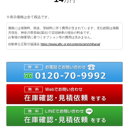
※表示価格は全て税込です。
価格には保険料、税金、登録料に伴う費用が含まれています。支払総額は掲載
月現在、神奈川県登録(届出)で店頭納車の場合の料金です。
お客様の御要望に基づくオプション等の費用は含みません。
自動車公正取引協議会
https://www.aftc.or.jp/contents/am/shiharai/
012
メ