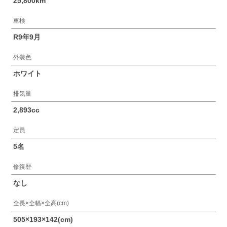
25,800km
車検
R9年9月
外装色
ホワイト
排気量
2,893cc
定員
5名
修復歴
なし
全長×全幅×全高(cm)
505×193×142(cm)