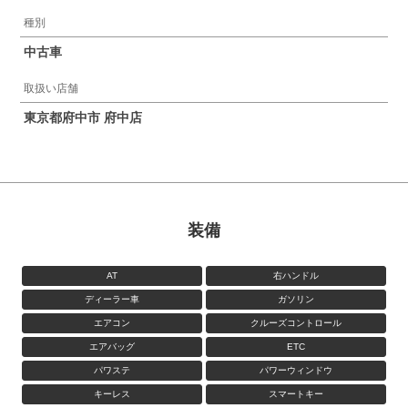
種別
中古車
取扱い店舗
東京都府中市 府中店
装備
AT
右ハンドル
ディーラー車
ガソリン
エアコン
クルーズコントロール
エアバッグ
ETC
パワステ
パワーウィンドウ
キーレス
スマートキー