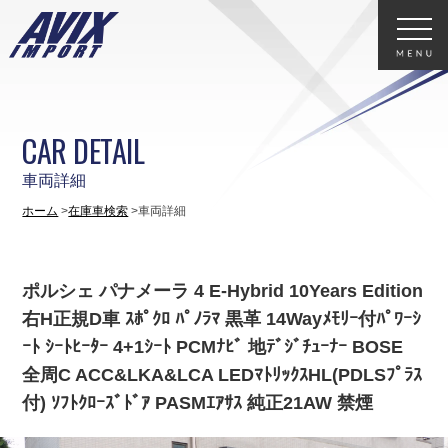
CAR DETAIL
車両詳細
ホーム
在庫車検索
車両詳細
ポルシェ パナメーラ 4 E-Hybrid 10Years Edition
右H正規D車 ｽﾎﾟｸﾛ ﾊﾟﾉﾗﾏ 黒革 14Wayﾒﾓﾘｰ付ﾊﾟﾜｰｼ
ｰﾄ ｼｰﾄﾋｰﾀｰ 4+1ｼｰﾄ PCMﾅﾋﾞ 地ﾃﾞｼﾞﾁｭｰﾅｰ BOSE
全周C ACC&LKA&LCA LEDﾏﾄﾘｯｸｽHL(PDLSﾌﾟﾗｽ
付) ｿﾌﾄｸﾛｰｽﾞﾄﾞｱ PASMｴｱｻｽ 純正21AW 禁煙