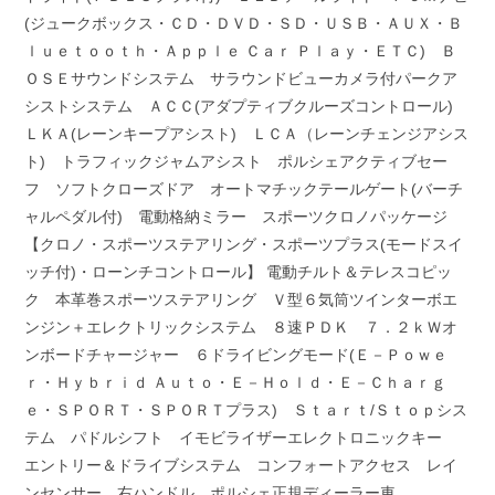
(ジュークボックス・ＣＤ・ＤＶＤ・ＳＤ・ＵＳＢ・ＡＵＸ・Ｂ
ｌｕｅｔｏｏｔｈ・Ａｐｐｌｅ Ｃａｒ Ｐｌａｙ・ＥＴＣ) Ｂ
ＯＳＥサウンドシステム サラウンドビューカメラ付パークア
シストシステム ＡＣＣ(アダプティブクルーズコントロール)
ＬＫＡ(レーンキープアシスト) ＬＣＡ（レーンチェンジアシス
ト) トラフィックジャムアシスト ポルシェアクティブセー
フ ソフトクローズドア オートマチックテールゲート(バーチ
ャルペダル付) 電動格納ミラー スポーツクロノパッケージ
【クロノ・スポーツステアリング・スポーツプラス(モードスイ
ッチ付)・ローンチコントロール】 電動チルト＆テレスコピッ
ク 本革巻スポーツステアリング Ｖ型６気筒ツインターボエ
ンジン＋エレクトリックシステム ８速ＰＤＫ ７．２ｋＷオ
ンボードチャージャー ６ドライビングモード(Ｅ－Ｐｏｗｅ
ｒ・Ｈｙｂｒｉｄ Ａｕｔｏ・Ｅ－Ｈｏｌｄ・Ｅ－Ｃｈａｒｇ
ｅ・ＳＰＯＲＴ・ＳＰＯＲＴプラス) Ｓｔａｒｔ/Ｓｔｏｐシス
テム パドルシフト イモビライザーエレクトロニックキー
エントリー＆ドライブシステム コンフォートアクセス レイ
ンセンサー 右ハンドル ポルシェ正規ディーラー車