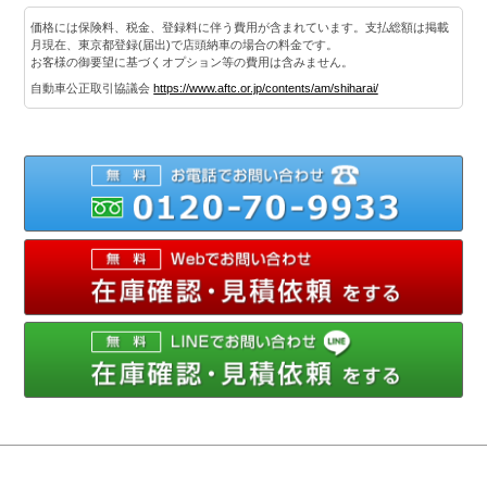
価格には保険料、税金、登録料に伴う費用が含まれています。支払総額は掲載
月現在、東京都登録(届出)で店頭納車の場合の料金です。
お客様の御要望に基づくオプション等の費用は含みません。
自動車公正取引協議会
https://www.aftc.or.jp/contents/am/shiharai/
012
メ