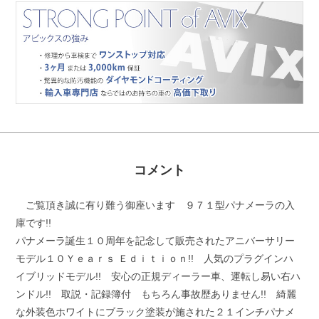
コメント
ご覧頂き誠に有り難う御座います ９７１型パナメーラの入
庫です!!
パナメーラ誕生１０周年を記念して販売されたアニバーサリー
モデル１０Ｙｅａｒｓ Ｅｄｉｔｉｏｎ!! 人気のプラグインハ
イブリッドモデル!! 安心の正規ディーラー車、運転し易い右ハ
ンドル!! 取説・記録簿付 もちろん事故歴ありません!! 綺麗
な外装色ホワイトにブラック塗装が施された２１インチパナメ