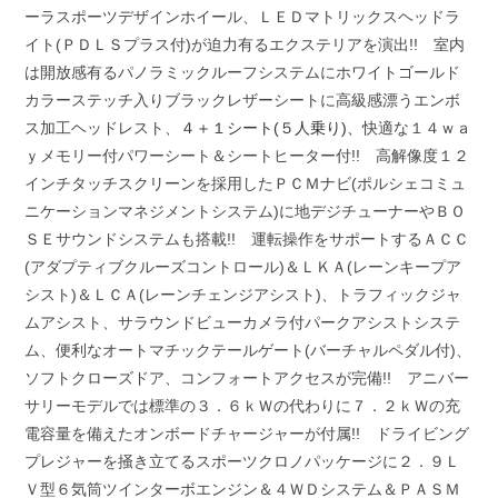
ーラスポーツデザインホイール、ＬＥＤマトリックスヘッドラ
イト(ＰＤＬＳプラス付)が迫力有るエクステリアを演出!! 室内
は開放感有るパノラミックルーフシステムにホワイトゴールド
カラーステッチ入りブラックレザーシートに高級感漂うエンボ
ス加工ヘッドレスト、
４＋１シート(５人乗り)、
快適な１４ｗａ
ｙメモリー付パワーシート＆シートヒーター付!! 高解像度１２
インチタッチスクリーンを採用したＰＣＭナビ(ポルシェコミュ
ニケーションマネジメントシステム)に地デジチューナーやＢＯ
ＳＥサウンドシステムも搭載!! 運転操作をサポートするＡＣＣ
(アダプティブクルーズコントロール)＆ＬＫＡ(レーンキープア
シスト)＆ＬＣＡ(レーンチェンジアシスト)、トラフィックジャ
ムアシスト、サラウンドビューカメラ付パークアシストシステ
ム、便利なオートマチックテールゲート(バーチャルペダル付)、
ソフトクローズドア、コンフォートアクセスが完備!! アニバー
サリーモデルでは標準の３．６ｋＷの代わりに７．２ｋＷの充
電容量を備えたオンボードチャージャーが付属!! ドライビング
プレジャーを掻き立てるスポーツクロノパッケージに２．９Ｌ
Ｖ型６気筒ツインターボエンジン＆４ＷＤシステム＆ＰＡＳＭ