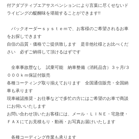
付アダプティブエアサスペンションにより言葉に尽くせないド
ライビングの醍醐味を堪能することができます!!
バックオーダーｓｙｓｔｅｍで、お客様のご希望されるお車
をお探しできます
自信の品質・価格でご提供致します 是非他社様とお比べくだ
さい 必ずご納得して頂けるはずです
全車事故歴なし 試乗可能 納車整備（消耗品含）３ヶ月/３
０００ｋｍ保証付販売
各種コーティング取り揃えております 全国通信販売・全国納
車も承ります
現車確認推奨・お仕事などで多忙の方にはご希望のお車で商談
にお伺いいたします
お問い合わせ頂いたお客様には、メール・ＬＩＮＥ・宅急便・
ＦＡＸにてお見積もり・動画・お写真お届けいたします
各種コーディング作業も承ります