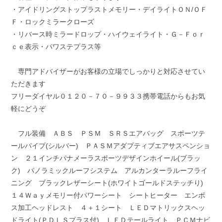
・アイドリングストップラストメモリー・デイライトＯＮ/ＯＦ
Ｆ・ロックミラークローズ
・リバース時ミラードロップ・ハイウェイライト・Ｇ－Ｆｏｒ
ｃｅ表示・パワステプラス等
専門アドバイザーがお客様の立場でしっかりと対応させてい
ただきます
フリーダイヤル０１２０－７０－９９３３携帯電話からもお気
軽にどうぞ
フル装備 ＡＢＳ ＰＳＭ ＳＲＳエアバッグ スポーツテ
ールパイプ(シルバー) ＰＡＳＭアダプティブエアサスペンショ
ン ２１インチパナメーラスポーツデザインホイール(ブラッ
ク) パノラミックルーフシステム アルカンターラルーフライ
ニング ブラックレザーシート(ホワイトゴールドステッチり)
１４Ｗａｙメモリー付パワーシート シートヒーター エンボ
ス加工ヘッドレスト ４＋１シート ＬＥＤマトリックスヘッ
ドライト(ＰＤＬＳプラス付) ＬＥＤテールライト ＰＣＭナビ