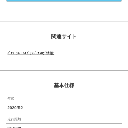
関連サイト
ﾊﾟﾅﾒｰﾗ4 Eﾊｲﾌﾞﾘｯﾄﾞ(ｶﾀﾛｸﾞ情報)
基本仕様
年式
2020/R2
走行距離