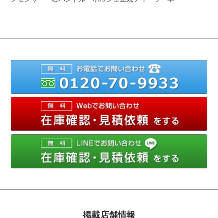
012
メ
掲載店舗情報