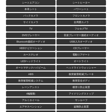
シートエアコン
シートヒーター
本革シート
パワーシート
バックカメラ
フロントカメラ
サイドカメラ
全周囲カメラ
TV
フルセグTV
DVDプレーヤー
音楽プレーヤー接続オーディオ
Bluetooth接続オーディオ
USB入力オーディオ
HDDナビゲーション
CDプレーヤー
カーステレオ
電動リアゲート
LEDヘッドライト
オートライト
オートマチックハイビーム
ヘッドライトウォッシャー
ABS
衝突被害軽減ブレーキ
衝突被害軽減システム
衝突安全ボディ
レーンアシスト
横滑り防止装置
4輪駆動
アイドリングストップ
アルミホイール
サンルーフ
エアサスペンション
盗難防止装置