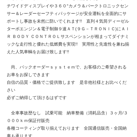
チワイドディスプレイや３６０°カメラ＆パークトロニックセン
サー＆レーダーセーフティパッケージが安全運転を全面的にサ
ポートし事故を未然に防いでくれます!! 直列４気筒ディーゼル
ターボエンジン＆電子制御９速ＡＴ(９Ｇ－ＴＲＯＮＩＣ)にＡＩ
Ｒ ＢＯＤＹ ＣＯＮＴＲＯＬサスペンションが相まってダイナミ
ックな走行性と優れた低燃費を実現!! 実用性と先進性を兼ね揃
えた人気車輌をお届け致します!!
尚、バックオーダーｓｙｓｔｅｍで、お客様のご希望される
お車をお探しできます
自信の品質・価格でご提供致します 是非他社様とお比べくだ
さい
必ずご納得して頂けるはずです
全車事故歴なし 試乗可能 納車整備（消耗品含）３ヶ月/３
０００ｋｍ保証付販売
各種コーティング取り揃えております 全国通信販売・全国納
車も承ります