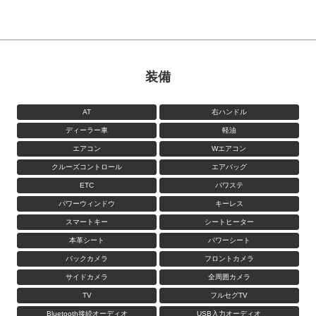
装備
AT
右ハンドル
ディーラー車
軽油
エアコン
Wエアコン
クルーズコントロール
エアバッグ
ETC
パワステ
パワーウィンドウ
キーレス
スマートキー
シートヒーター
本革シート
パワーシート
バックカメラ
フロントカメラ
サイドカメラ
全周囲カメラ
TV
フルセグTV
Bluetooth接続オーディオ
USB入力オーディオ