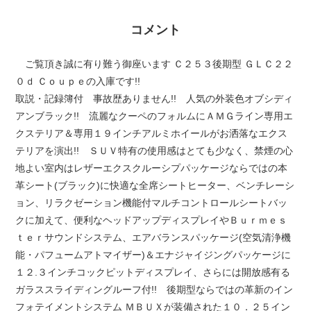
コメント
ご覧頂き誠に有り難う御座います Ｃ２５３後期型 ＧＬＣ２２
０ｄ Ｃｏｕｐｅの入庫です!!
取説・記録簿付 事故歴ありません!! 人気の外装色オブシディ
アンブラック!! 流麗なクーペのフォルムにＡＭＧライン専用エ
クステリア＆専用１９インチアルミホイールがお洒落なエクス
テリアを演出!! ＳＵＶ特有の使用感はとても少なく、禁煙の心
地よい室内はレザーエクスクルーシプパッケージならではの本
革シート(ブラック)に快適な全席シートヒーター、ベンチレーシ
ョン、リラクゼーション機能付マルチコントロールシートバッ
クに加えて、便利なヘッドアップディスプレイやＢｕｒｍｅｓ
ｔｅｒサウンドシステム、エアバランスパッケージ(空気清浄機
能・パフュームアトマイザー)＆エナジャイジングパッケージに
１２.３インチコックピットディスプレイ、さらには開放感有る
ガラススライディングルーフ付!! 後期型ならではの革新のイン
フォテイメントシステム ＭＢＵＸが装備された１０．２５イン