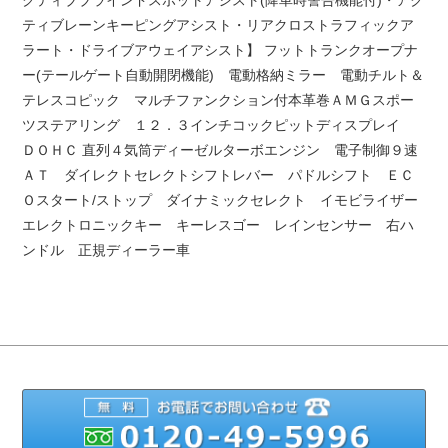
ティブレーンキーピングアシスト・リアクロストラフィックア
ラート・ドライブアウェイアシスト】 フットトランクオープナ
ー(テールゲート自動開閉機能) 電動格納ミラー 電動チルト＆
テレスコピック マルチファンクション付本革巻ＡＭＧスポー
ツステアリング １２．３インチコックピットディスプレイ
ＤＯＨＣ 直列４気筒ディーゼルターボエンジン 電子制御９速
ＡＴ ダイレクトセレクトシフトレバー パドルシフト ＥＣ
Ｏスタート/ストップ ダイナミックセレクト イモビライザー
エレクトロニックキー キーレスゴー レインセンサー 右ハ
ンドル 正規ディーラー車
012