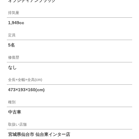
オブシディアンブラック
排気量
1,949cc
定員
5名
修復歴
なし
全長×全幅×全高(cm)
473×193×160(cm)
種別
中古車
取扱い店舗
宮城県仙台市 仙台東インター店