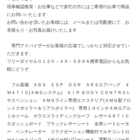
現車確認推奨・お仕事などで多忙の方にはご希望のお車で商談
にお伺いいたします
お問い合わせ頂いたお客様には、メールまたは宅配便にて、お
見積もり・お写真お届けいたします
専門アドバイザーがお客様の立場でしっかりと対応させてい
ただきます。
フリーダイヤル０１２０－４９－５９９６携帯電話からもお気
軽にどうぞ
フル装備 ＡＢＳ ＥＳＰ ＤＳＲ ＳＲＳエアバッグ ４
ＭＡＴＩＣ(４ＷＤシステム) ＡＩＲ ＢＯＤＹ ＣＯＮＴＲＯＬ
サスペンション ＡＭＧライン専用エクステリア(ＡＭＧ製フロ
ントスポイラー＆リアスポイラー) 専用１９インチＡＭＧアル
ミホイール ガラススライディングルーフ レザーＡＲＴＩＣ
Ｏダッシュボード ブラックレザーシート 全席シートヒータ
ー ベンチレーター リラクゼーション機能付マルチコントロ
ールシートバック メモリー付パワーシート 電動ランバーサ