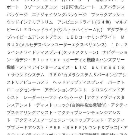
ポート ３ゾーンエアコン 分割可倒式シート エアバランス
パッケージ エナジャイジングパッケージ ブラックアッシュ
ウッドインテリアトリム アンビエントライト(６４色) マルチ
ビームＬＥＤヘッドライト(ウルトラハイビーム付) アダプティ
ブハイビームアシストプラス ＬＥＤコーナリングライト Ｍ
ＢＵＸ(メルセデスベンツユーザーエクスペリエンス) １０．２
５インチワイドディスプレイ(タッチスクリーン)
ナビゲーショ
ン
・地デジ・Ｂｌｕｅｔｏｏｈオーディオ機能＆ハンズフリー
機能・メディアインターフェイス・ＥＴＣ Ｂｕｒｍｅｓｔｅ
ｒサウンドシステム ３６０°カメラシステム＆パーキングアシ
ストリアビューカメラ ヘッドアップディスプレイ パークト
ロニックセンサー アテンションアシスト クロスウインドア
シスト レーダーセーフティパッケージ【アクティブディスタ
ンスアシスト・ディストロニック(自動再発進機能付)・アクティ
ブステアリングアシスト・アクティブレーンチェンジアシス
ト・アクティブエマージェンシーストップアシスト・アクティ
ブブレーキアシスト・ＰＲＥ－ＳＡＦＥ(サウンド＆プラス)・ア
クティブブラインドスポットアシスト(降車時警告機能付)・アク