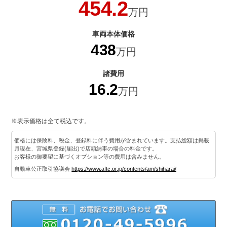
454.2
万円
車両本体価格
438
万円
諸費用
16.2
万円
※表示価格は全て税込です。
価格には保険料、税金、登録料に伴う費用が含まれています。支払総額は掲載
月現在、宮城県登録(届出)で店頭納車の場合の料金です。
お客様の御要望に基づくオプション等の費用は含みません。
自動車公正取引協議会
https://www.aftc.or.jp/contents/am/shiharai/
012