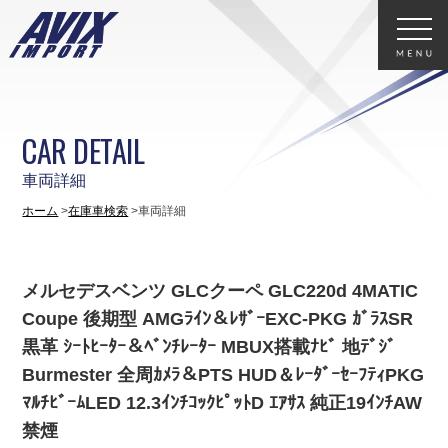
CAR DETAIL
車両詳細
ホーム
在庫車検索
車両詳細
メルセデスベンツ GLCクーペ GLC220d 4MATIC
Coupe 後期型 AMGﾗｲﾝ＆ﾚｻﾞｰEXC-PKG ｶﾞﾗｽSR
黒革 ｼｰﾄﾋｰﾀｰ＆ﾍﾞﾝﾁﾚｰﾀｰ MBUX搭載ﾅﾋﾞ 地ﾃﾞｼﾞ
Burmester 全周ｶﾒﾗ＆PTS HUD＆ﾚｰﾀﾞｰｾｰﾌﾃｨPKG
ﾏﾙﾁﾋﾞｰﾑLED 12.3ｲﾝﾁｺｯｸﾋﾟｯﾄD ｴｱｻｽ 純正19ｲﾝﾁAW
禁煙