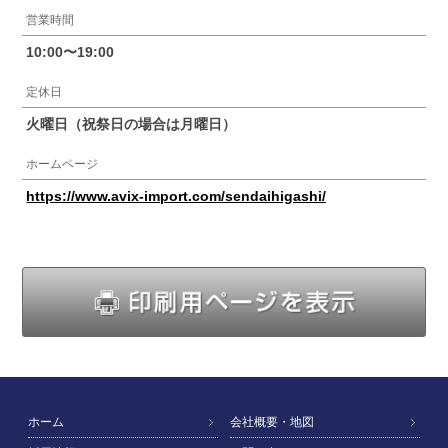
営業時間
10:00〜19:00
定休日
火曜日（祝祭日の場合は月曜日）
ホームページ
https://www.avix-import.com/sendaihigashi/
印
ホーム
会社概要・地図