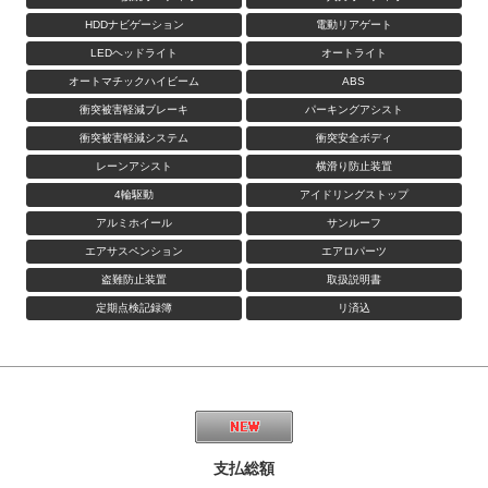
HDDナビゲーション
電動リアゲート
LEDヘッドライト
オートライト
オートマチックハイビーム
ABS
衝突被害軽減ブレーキ
パーキングアシスト
衝突被害軽減システム
衝突安全ボディ
レーンアシスト
横滑り防止装置
4輪駆動
アイドリングストップ
アルミホイール
サンルーフ
エアサスペンション
エアロパーツ
盗難防止装置
取扱説明書
定期点検記録簿
リ済込
支払総額