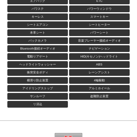
エアバッグ
ETC
パワステ
パワーウィンドウ
キーレス
スマートキー
シートエアコン
シートヒーター
本革シート
パワーシート
バックカメラ
音楽プレーヤー接続オーディオ
Bluetooth接続オーディオ
ナビゲーション
電動リアゲート
HID(キセノン)ヘッドライト
ヘッドライトウォッシャー
ABS
衝突安全ボディ
レーンアシスト
横滑り防止装置
4輪駆動
アイドリングストップ
アルミホイール
サンルーフ
盗難防止装置
リ済込