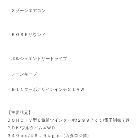
・３ゾーンエアコン
・ＢＯＳＥサウンド
・ポルシェエントリードライブ
・レーンキープ
・９１１ターボデザインインチ２１ＡＷ
【主要諸元】
ＤＯＨＣ・Ｖ型６気筒ツインターボ/２９９７ｃｃ/電子制御７速
ＰＤＫ/フルタイム４ＷＤ
３４０ｐｓ/４６．９ｋｇ.ｍ（カタログ値）