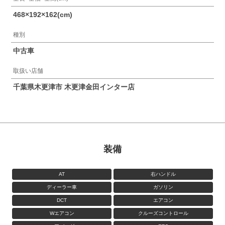
468×192×162(cm)
種別
中古車
取扱い店舗
千葉県木更津市 木更津金田インター店
装備
AT
右ハンドル
ディーラー車
ガソリン
DCT
エアコン
Wエアコン
クルーズコントロール