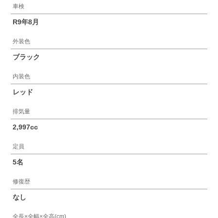
車検
R9年8月
外装色
ブラック
内装色
レッド
排気量
2,997cc
定員
5名
修復歴
なし
全長×全幅×全高(cm)