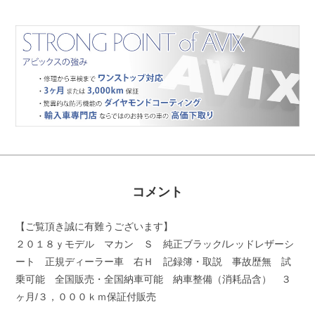
コメント
【ご覧頂き誠に有難うございます】
２０１８ｙモデル マカン Ｓ 純正ブラック/レッドレザーシ
ート 正規ディーラー車 右Ｈ 記録簿・取説 事故歴無 試
乗可能 全国販売・全国納車可能 納車整備（消耗品含） ３
ヶ月/３，０００ｋｍ保証付販売