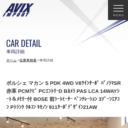
CAR DETAIL
車両詳細
ホーム
在庫車検索
車両詳細
ポルシェ マカン S PDK 4WD V6ﾂｲﾝﾀｰﾎﾞ ﾊﾟﾉﾗﾏSR
赤革 PCMﾅﾋﾞ PCｴﾝﾄﾘｰD Bｶﾒﾗ PAS LCA 14WAYｼ
ｰﾄ＆ﾒﾓﾘｰ付 BOSE 前ｼｰﾄﾋｰﾀｰ ﾍﾞﾝﾁﾚｰｼｮﾝ 3ｿﾞｰﾝｴｱｺ
ﾝ Pﾄﾗﾝｸ ｸﾙｺﾝ ｷｾﾉﾝ 911ﾀｰﾎﾞﾃﾞｻﾞｲﾝ21AW