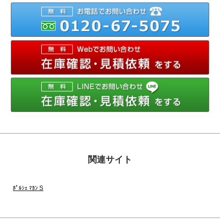
012
メ
関連サイト
ﾎﾟﾙｼｪ ﾏｶﾝ S