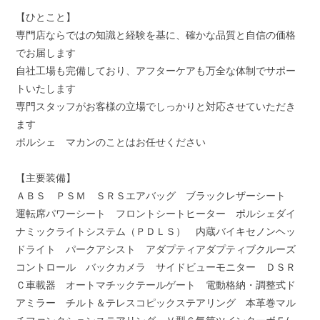
【ひとこと】
専門店ならではの知識と経験を基に、確かな品質と自信の価格
でお届します
自社工場も完備しており、アフターケアも万全な体制でサポー
トいたします
専門スタッフがお客様の立場でしっかりと対応させていただき
ます
ポルシェ マカンのことはお任せください
【主要装備】
ＡＢＳ ＰＳＭ ＳＲＳエアバッグ ブラックレザーシート
運転席パワーシート フロントシートヒーター ポルシェダイ
ナミックライトシステム（ＰＤＬＳ） 内蔵バイキセノンヘッ
ドライト パークアシスト アダプティアダプティブクルーズ
コントロール バックカメラ サイドビューモニター ＤＳＲ
Ｃ車載器 オートマチックテールゲート 電動格納・調整式ド
アミラー チルト＆テレスコピックステアリング 本革巻マル