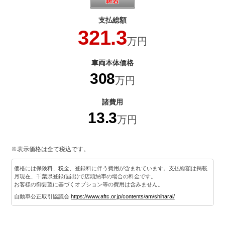
支払総額
321.3
万円
車両本体価格
308
万円
諸費用
13.3
万円
※表示価格は全て税込です。
価格には保険料、税金、登録料に伴う費用が含まれています。支払総額は掲載
月現在、千葉県登録(届出)で店頭納車の場合の料金です。
お客様の御要望に基づくオプション等の費用は含みません。
自動車公正取引協議会
https://www.aftc.or.jp/contents/am/shiharai/