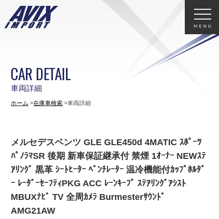
CAR DETAIL
車両詳細
ホーム
在庫車検索
車両詳細
メルセデスベンツ GLE GLE450d 4MATIC ｽﾎﾟｰﾂ
ﾊﾟﾉﾗﾏSR 後期 新車保証継承付 禁煙 1ｵｰﾅｰ NEWｽﾃ
ｱﾘﾝｸﾞ 黒革 ｼｰﾄﾋｰﾀｰ ﾍﾞﾝﾁﾚｰﾀｰ 温冷機能付ｶｯﾌﾟﾎﾙﾀﾞ
ｰ ﾚｰﾀﾞｰｾｰﾌﾃｨPKG ACC ﾚｰﾝｷｰﾌﾟ ｽﾃｱﾘﾝｸﾞｱｼｽﾄ
MBUXﾅﾋﾞ TV 全周ｶﾒﾗ Burmesterｻｳﾝﾄﾞ
AMG21AW