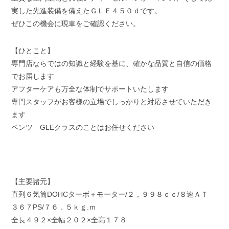
実した先進装備を備えたＧＬＥ４５０ｄです。
ぜひこの機会に現車をご確認ください。
【ひとこと】
専門店ならではの知識と経験を基に、確かな品質と自信の価格
でお届します
アフターケアも万全な体制でサポートいたします
専門スタッフがお客様の立場でしっかりと対応させていただき
ます
ベンツ GLEクラスのことはお任せください
【主要諸元】
直列６気筒DOHCターボ＋モーター/２，９９８ｃｃ/８速ＡＴ
３６７PS/７６．５ｋｇ.ｍ
全長４９２×全幅２０２×全高１７８