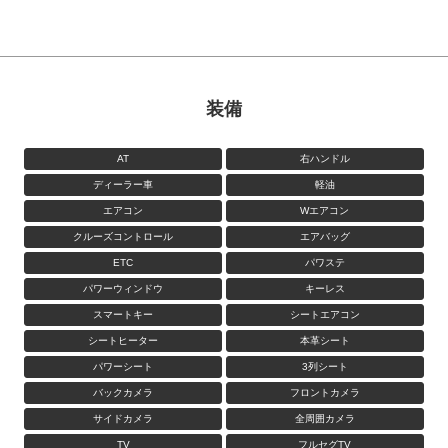
装備
AT
右ハンドル
ディーラー車
軽油
エアコン
Wエアコン
クルーズコントロール
エアバッグ
ETC
パワステ
パワーウィンドウ
キーレス
スマートキー
シートエアコン
シートヒーター
本革シート
パワーシート
3列シート
バックカメラ
フロントカメラ
サイドカメラ
全周囲カメラ
TV
フルセグTV