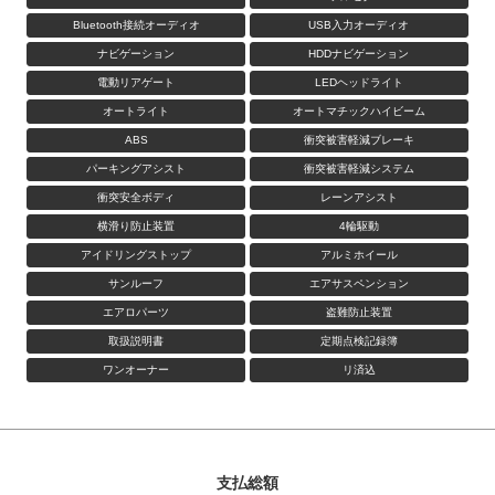
Bluetooth接続オーディオ
USB入力オーディオ
ナビゲーション
HDDナビゲーション
電動リアゲート
LEDヘッドライト
オートライト
オートマチックハイビーム
ABS
衝突被害軽減ブレーキ
パーキングアシスト
衝突被害軽減システム
衝突安全ボディ
レーンアシスト
横滑り防止装置
4輪駆動
アイドリングストップ
アルミホイール
サンルーフ
エアサスペンション
エアロパーツ
盗難防止装置
取扱説明書
定期点検記録簿
ワンオーナー
リ済込
支払総額