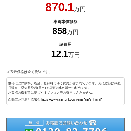
870.1
万円
車両本体価格
858
万円
諸費用
12.1
万円
※表示価格は全て税込です。
価格には保険料、税金、登録料に伴う費用が含まれています。支払総額は掲載
月現在、愛知県登録(届出)で店頭納車の場合の料金です。
お客様の御要望に基づくオプション等の費用は含みません。
自動車公正取引協議会
https://www.aftc.or.jp/contents/am/shiharai/
012