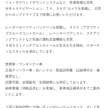
ｔｅｒサラウンドサウンドシステムなど、快適装備も充実。
ＭＢＵＸナビゲーション、ＴＶ、３６０°カメラを装備し、日常
からロングドライブまで快適にお使いいただけます。
レーダーセーフティパッケージを搭載し、ＡＣＣ（アダプティ
ブクルーズコントロール）、レーンキープアシスト、ステアリ
ングアシストなど先進の運転支援機能も充実。
ＡＭＧ２１インチアルミホイールが足元を引き締め、スポーテ
ィなスタイルを演出しています。
禁煙車・ワンオーナー車。
正規ディーラー車・右ハンドル・取扱説明書・記録簿付き・修
復歴なし。
試乗可能、全国販売・全国納車にも対応しております。
納車整備（消耗品含む）を実施し、新車保証継承付きでご案内
いたします。
上質な室内空間と力強いディーゼルパフォーマンス、そして充