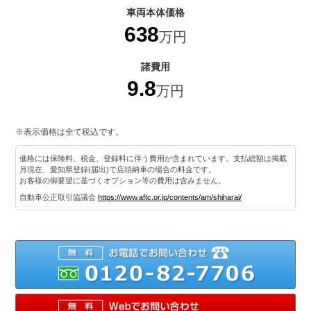
車両本体価格
638
万円
諸費用
9.8
万円
※表示価格は全て税込です。
価格には保険料、税金、登録料に伴う費用が含まれています。支払総額は掲載
月現在、愛知県登録(届出)で店頭納車の場合の料金です。
お客様の御要望に基づくオプション等の費用は含みません。
自動車公正取引協議会
https://www.aftc.or.jp/contents/am/shiharai/
012