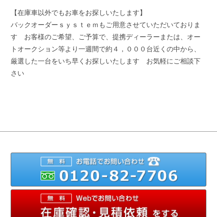
【在庫車以外でもお車をお探しいたします】
バックオーダーｓｙｓｔｅｍもご用意させていただいておりま
す お客様のご希望、ご予算で、提携ディーラーまたは、オー
トオークション等より一週間で約４，０００台近くの中から、
厳選した一台をいち早くお探しいたします お気軽にご相談下
さい
012
メ