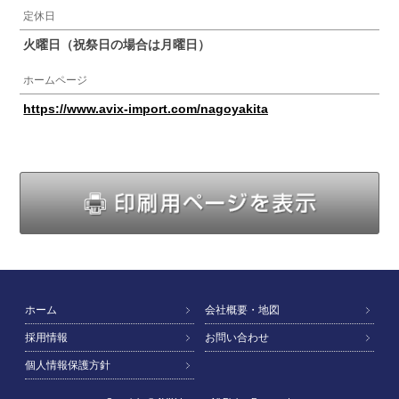
定休日
火曜日（祝祭日の場合は月曜日）
ホームページ
https://www.avix-import.com/nagoyakita
印
ホーム
会社概要・地図
採用情報
お問い合わせ
個人情報保護方針