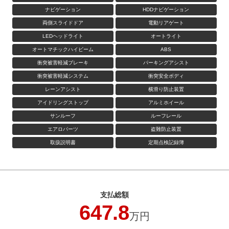
ナビゲーション
HDDナビゲーション
両側スライドドア
電動リアゲート
LEDヘッドライト
オートライト
オートマチックハイビーム
ABS
衝突被害軽減ブレーキ
パーキングアシスト
衝突被害軽減システム
衝突安全ボディ
レーンアシスト
横滑り防止装置
アイドリングストップ
アルミホイール
サンルーフ
ルーフレール
エアロパーツ
盗難防止装置
取扱説明書
定期点検記録簿
支払総額
647.8
万円