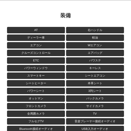
装備
AT
右ハンドル
ディーラー車
軽油
エアコン
Wエアコン
クルーズコントロール
エアバッグ
ETC
パワステ
パワーウィンドウ
キーレス
スマートキー
シートエアコン
シートヒーター
本革シート
パワーシート
3列シート
オットマン
バックカメラ
フロントカメラ
サイドカメラ
全周囲カメラ
TV
フルセグTV
音楽プレーヤー接続オーディオ
Bluetooth接続オーディオ
USB入力オーディオ