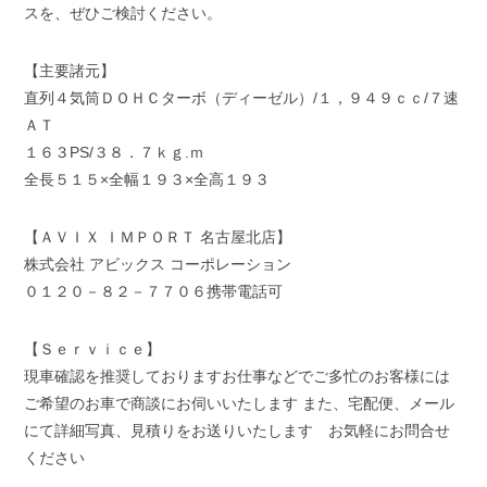
スを、ぜひご検討ください。
【主要諸元】
直列４気筒ＤＯＨＣターボ（ディーゼル）/１，９４９ｃｃ/７速
ＡＴ
１６３PS/３８．７ｋｇ.ｍ
全長５１５×全幅１９３×全高１９３
【ＡＶＩＸ ＩＭＰＯＲＴ 名古屋北店】
株式会社 アビックス コーポレーション
０１２０－８２－７７０６携帯電話可
【Ｓｅｒｖｉｃｅ】
現車確認を推奨しておりますお仕事などでご多忙のお客様には
ご希望のお車で商談にお伺いいたします また、宅配便、メール
にて詳細写真、見積りをお送りいたします お気軽にお問合せ
ください