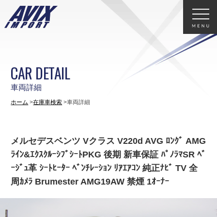
CAR DETAIL
車両詳細
ホーム
在庫車検索
車両詳細
メルセデスベンツ Vクラス V220d AVG ﾛﾝｸﾞ AMG
ﾗｲﾝ&ｴｸｽｸﾙｰｼﾌﾞｼｰﾄPKG 後期 新車保証 ﾊﾟﾉﾗﾏSR ﾍﾞ
ｰｼﾞｭ革 ｼｰﾄﾋｰﾀｰ ﾍﾞﾝﾁﾚｰｼｮﾝ ﾘｱｴｱｺﾝ 純正ﾅﾋﾞ TV 全
周ｶﾒﾗ Brumester AMG19AW 禁煙 1ｵｰﾅｰ